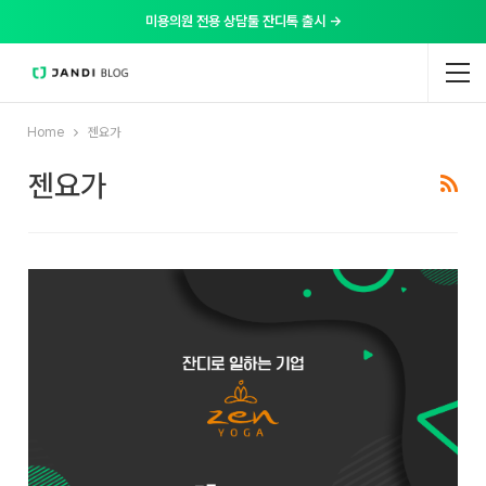
미용의원 전용 상담툴 잔디톡 출시 →
Home
젠요가
젠요가