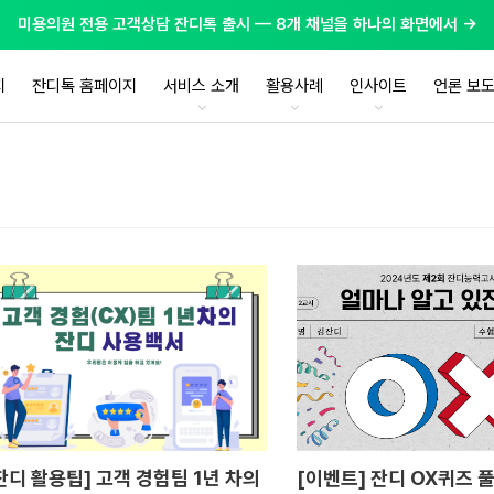
미용의원 전용 고객상담 잔디톡 출시 — 8개 채널을 하나의 화면에서 →
지
잔디톡 홈페이지
서비스 소개
활용사례
인사이트
언론 보
잔디 활용팁] 고객 경험팀 1년 차의
[이벤트] 잔디 OX퀴즈 풀