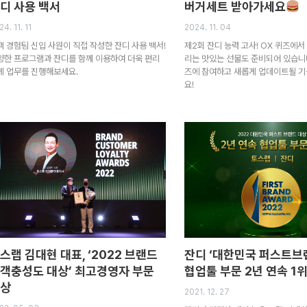
디 사용 백서
버거세트 받아가세요
4. 11. 11
2024. 11. 04
객 경험팀 신입 사원이 직접 작성한 잔디 사용 백서!
제2회 잔디 능력 고사! OX 퀴즈에
양한 프로그램과 잔디를 함께 이용하여 더욱 편리
리는 맛있는 선물도 준비되어 있습니다
게 업무를 진행해보세요.
즈에 참여하고 새롭게 업데이트될 
요!
스랩 김대현 대표, ‘2022 브랜드
잔디 ‘대한민국 퍼스트브
객충성도 대상’ 최고경영자 부문
협업툴 부문 2년 연속 1
상
2021. 12. 27