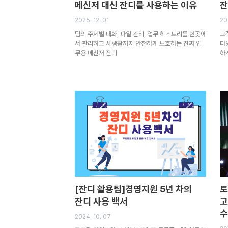
메신저 대신 잔디를 사용하는 이유
잔
2025. 12. 01
202
팀의 주제별 대화, 파일 관리, 업무 히스토리를 한곳에
고
서 관리하고 사생활까지 안전하게 보호하는 진짜 업
다
무용 메신저 잔디
하
[잔디 활용팁]경영지원 5년 차의
토
잔디 사용 백서
고
수
2024. 10. 07