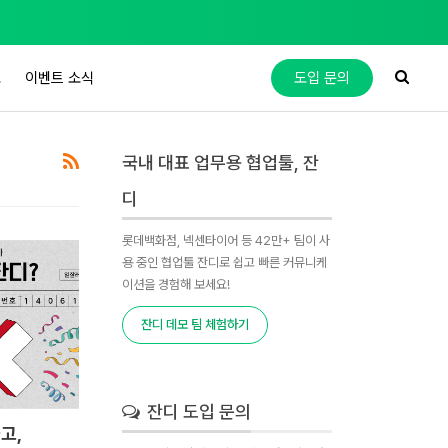
도
이벤트 소식
도입 문의
국내 대표 업무용 협업툴, 잔
디
롯데백화점, 넥센타이어 등 42만+ 팀이 사
용 중인 협업툴 잔디로 쉽고 빠른 커뮤니케
이션을 경험해 보세요!
잔디 데모 팀 체험하기
잔디 도입 문의
고,