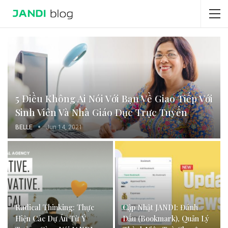
5 Điều Không Ai Nói Với Bạn Về Giao Tiếp Với
Sinh Viên Và Nhà Giáo Dục Trực Tuyến
BELLE
Jun 14, 2021
Radical Thinking: Thực
Cập Nhật JANDI: Đánh
Hiện Các Dự Án Từ Ý
Dấu (Bookmark), Quản Lý