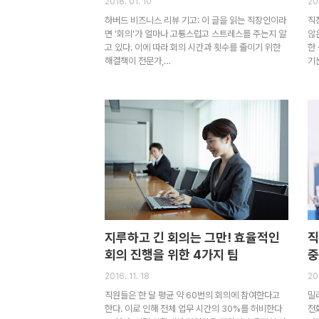
2018. 01. 10
20
하버드 비즈니스 리뷰 기고: 이 글을 읽는 직장인이라
직
면 '회의'가 얼마나 고통스럽고 스트레스를 주는지 알
않
고 있다. 이에 따라 회의 시간과 횟수를 줄이기 위한
한
해결책이 전문가,…
기
지루하고 긴 회의는 그만! 효율적인
직
회의 진행을 위한 4가지 팁
중
2016. 11. 18
20
직원들은 한 달 평균 약 60번의 회의에 참여한다고
밀
한다. 이로 인해 전체 업무 시간의 30%를 허비한다
전