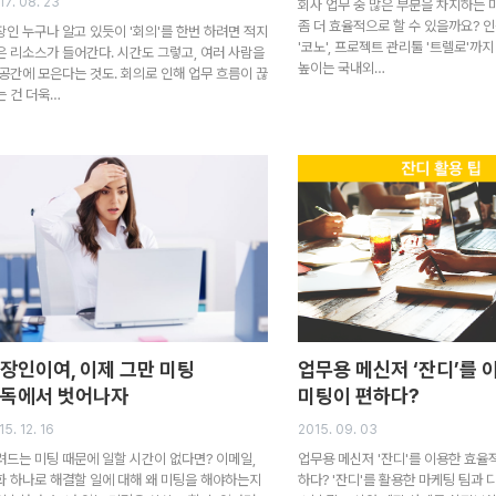
17. 08. 23
회사 업무 중 많은 부분을 차지하는 
좀 더 효율적으로 할 수 있을까요? 
장인 누구나 알고 있듯이 '회의'를 한번 하려면 적지
'코노', 프로젝트 관리툴 '트렐로'까
은 리소스가 들어간다. 시간도 그렇고, 여러 사람을
높이는 국내외…
 공간에 모은다는 것도. 회의로 인해 업무 흐름이 끊
는 건 더욱…
장인이여, 이제 그만 미팅
업무용 메신저 ‘잔디’를 
독에서 벗어나자
미팅이 편하다?
15. 12. 16
2015. 09. 03
려드는 미팅 때문에 일할 시간이 없다면? 이메일,
업무용 메신저 '잔디'를 이용한 효율
화 하나로 해결할 일에 대해 왜 미팅을 해야하는지
하다? '잔디'를 활용한 마케팅 팀과 