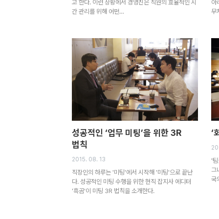
고 한다. 이런 상황에서 경영진은 직원의 효율적인 시
아
간 관리를 위해 어떤…
무
성공적인 ‘업무 미팅’을 위한 3R
‘
법칙
20
2015. 08. 13
'
그
직장인의 하루는 '미팅'에서 시작해 '미팅'으로 끝난
국
다. 성공적인 미팅 수행을 위한 현직 잡지사 에디터
'흑곰'이 미팅 3R 법칙을 소개한다.