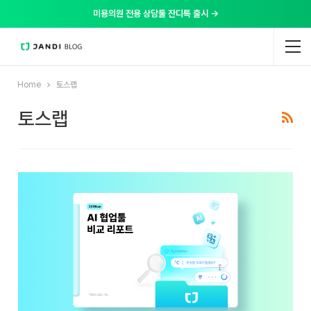
미용의원 전용 상담툴 잔디톡 출시 →
Home
토스랩
토스랩