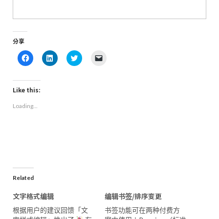
分享
Click
Click
Click
Click
to
to
to
to
share
share
share
email
on
on
on
a
Facebook
LinkedIn
Twitter
link
(Opens
(Opens
(Opens
to
Like this:
in
in
in
a
new
new
new
friend
Loading...
window)
window)
window)
(Opens
in
new
window)
Related
文字格式编辑
编辑书签/排序变更
根据用户的建议回馈「文
书签功能可在两种付费方