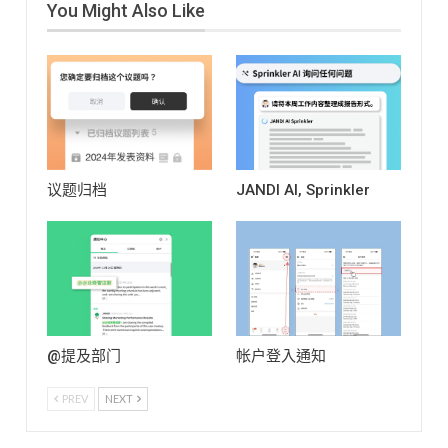
团队都有不同的 1 : 1 私讯
You Might Also Like
钮 > 滑动进行选择。 <操作
变更后：团队管理员（所
功能设定：允许成员删除
与工具提示> <超连结> <程
有者） + 创建该书签的成
1:1 私讯 ( 仅限Enterprise
式码区块> New <引用>
员
编辑书签
书签的
方案 ) 如果您的团队不允许
文字格式捷径 <快捷更新>
图片、标题和 URL 链接可
删除 1:1 聊天，您将在尝试
邀请成员加入主题：
以编辑。 请注意：团队书
删除它们时看到以下视
[Cmd/Ctrl + I] ->
签无法设置为我的书签类
窗。 群聊也與議題相同的
[Cmd/Ctrl + P] <新增快捷>
型。
PC
【操作方
選項。
請留意 【右鍵選
Cmd/Ctrl + B 粗体
式】：书签的右上角［...更
單列】僅支援於 PC應用程
Cmd/Ctrl + I 斜体
多］ > [编辑] > 保存设置。
式中可用 下載 PC app ：
议题归档
JANDI AI, Sprinkler
Cmd/Ctrl + Shift + S…
Mobile
【操作方
https://www.jandi.com/landing/zh-
式】：界面底部工作 > [书
tw/download 【右鍵選單
签] > [...更多] > [编辑] > [保
列】語言會依照電腦作業
存]。
调整书签排序
系統的語言顯示
手机装
【操作方式】：[书签]…
置 (iOS / Android) _打开原
始档案 档案较大的图像在
手机应用程式上可能会显
得模糊。我们增加了一个
@提及部门
帐户登入通知
功能来查看原始档案来解
决这个问题。 > 如何操
PREV
NEXT
作：手机装置点击图片预
览 >…