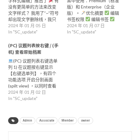
字样式编辑」推出了
有
案中使用：Premium（标准
没有更简单的方法来改变
版）和 Enterprise（企业
文字样式？ 我用了“~”符号
版）。
优化摘要
编辑
却出现文字删除线，我只
书签权限
编辑书签
是想要波浪符号～
2024 年 01 月 05 日
文字
调整书签排序
2024 年 01 月 07 日
【更新
格式编辑
In "SC_update"
以前使用
前】 任何人都可以管理书
In "SC_update"
markdown方法来文字格式
签，这样会导致我们管理
化 ( 改变文字样式)，应用
部门难以管理公司常用链
(PC) 议题列表按右键 / (手
起来不这么直觉。 现在我
接。 书签无法编辑，必须
机) 查看原始档案
们可以使用「文字格式」
删除后重新创建，非常麻
(PC) 议题列表右键选单
变更文字形式，只要透过
烦！ 目前书签的顺序只能
列 1) 在议题按右键显示
点击所需的文字格式按钮
按照创建顺序排序，无法
【右键选单列】，有四个
或拖曳文字并点击该按钮
自行排序，不利于管理常
功能选项 开启分割画面
来轻松快速地套用文字样
用书签。 为了提高「书
(spilt view) ，以同时查看
式的格式。
此次优化之
签」功能的实用性，我们
两个议题（议题、私
2024 年 01 月 02 日
前，行动应用程式上使用
对书签进行了优化！
讯）。 开启议题通知/关闭
In "SC_update"
程式码区块并不容​​易。 在
【更新后】
编辑书签权
通知 标示为已读 离开 2)
PC 应用程式中编写的程式
限
编辑/删除团队书签的
私信中也能使用按右键显
码区块将在行动应用程式
权限已更改。 书签功能的
示【右键选单列】 JANDI
中显示为引号。 现在，您
使用权限取决于团队管理
Admin
Associate
Member
owner
请留意： 私讯中的
可以使用行动应用程式上
员在后台的设置。 变更
(JANDI) 无法被删除，因此
套用的程式码区块和格式
前：团队管理员（所有
没有［离开］选项。 每个
按钮查看信息。 点击 [T] 按
者） + 团队中的所有成员