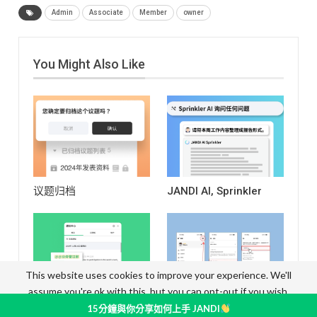
现在，您可以编辑信息以
選項。
請留意 【右鍵選
Admin
Associate
Member
owner
更正拼字错误并删除档
單列】僅支援於 PC應用程
案。 团队后台设定操作方
式中可用 下載 PC app ：
式： *须为团队所有者、团
https://www.jandi.com/landing/zh-
队管理者*
操作方式： 1.
You Might Also Like
tw/download 【右鍵選單
点击 JANDI 电脑版右上角 [
列】語言會依照電腦作業
≡ ] > [ 管理者选单 ] *须为团
系統的語言顯示
手机装
队所有者、团队管理者* 2.
置 (iOS / Android) _打开原
信息设定 > 编辑信息 > 开
始档案 档案较大的图像在
启设定「信息编辑时间」
手机应用程式上可能会显
限制信息被编辑功能。 信
得模糊。我们增加了一个
息编辑操作方式：
操作
功能来查看原始档案来解
方式： 一则讯息后方点击
决这个问题。 > 如何操
「...」> 点击 [编辑]
编辑
议题归档
JANDI AI, Sprinkler
作：手机装置点击图片预
后：已被编辑信息会显示
览 >…
如下方： [已编辑]
2024.05.31 同步小更新：
1. 「提及显示」方式更新
更新前 :
更新後 : 2. 上
传档案时不显示【附件数
This website uses cookies to improve your experience. We'll
量】
更新前 :
更新後:
assume you're ok with this, but you can opt-out if you wish.
Accept
Read More
@提及部门
帐户登入通知
15分鐘與你分享如何上手 JANDI