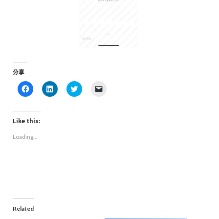
分享
Click
Click
Click
Click
to
to
to
to
share
share
share
email
on
on
on
a
Facebook
LinkedIn
Twitter
link
(Opens
(Opens
(Opens
to
Like this:
in
in
in
a
new
new
new
friend
Loading...
window)
window)
window)
(Opens
in
new
window)
Related