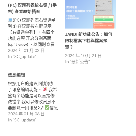
(PC) 议题列表按右键 / (手
机) 查看原始档案
(PC) 议题列表右键选单
列 1) 在议题按右键显示
【右键选单列】，有四个
JANDI 新功能公告：如何
功能选项 开启分割画面
限制檔案下載與檔案預
(spilt view) ，以同时查看
覽？
两个议题（议题、私
2024 年 01 月 02 日
2024 年 10 月 21 日
讯）。 开启议题通知/关闭
In "SC_update"
In "最新公告"
通知 标示为已读 离开 2)
私信中也能使用按右键显
信息编辑
示【右键选单列】 JANDI
请留意： 私讯中的
根据用户的建议回馈添加
(JANDI) 无法被删除，因此
了讯息编辑功能。
我希
没有［离开］选项。 每个
望有个功能是可以直接修
团队都有不同的 1 : 1 私讯
改错字 我可以修改讯息不
功能设定：允许成员删除
要删除一则讯息吗?
信息
1:1 私讯 ( 仅限Enterprise
编辑
2024 年 01 月 06 日
您是否曾经有不小
方案 ) 如果您的团队不允许
心拼字错误或附加的档案
In "SC_update"
删除 1:1 聊天，您将在尝试
不正确而因无法编辑，只
删除它们时看到以下视
能删除重新上传的状况呢?
窗。 群聊也與議題相同的