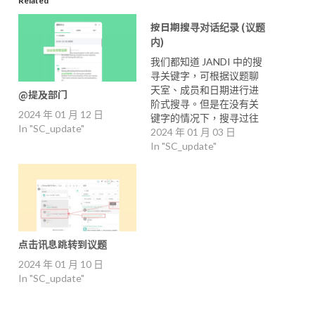
Related
按日期搜寻对话纪录 (议题
内)
我们都知道 JANDI 中的搜
寻关键字，可根据议题聊
天室、成员和日期进行进
@提及部门
阶式搜寻。但是在没有关
2024 年 01 月 12 日
键字的情况下，搜寻过往
In "SC_update"
纪录备有挑战性。 我们推
2024 年 01 月 03 日
出了基于『日期』的搜寻
In "SC_update"
功能。 此功能将协助那些
向上滚动以找到对话开头
或由于无法记住确切关键
字而无法正确使用搜寻功
能的用户。现在您只需选
择一个日期并查看当天的
点击讯息跳转到议题
讨论。 现在您可以根据日
期快速移动到对话部分并
2024 年 01 月 10 日
查看历史记录，而无需上
In "SC_update"
下滚动。 如何操作：在议
题中选择日期 > 选择您要
查看的日期 *由于您只能选