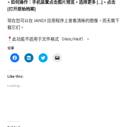
> 如何操作：手机装置点击图片预览 > 选择更多 […] > 点击
[打开原始档案]
现在您可以在 JANDI 应用程序上查看清晰的图像，而无需下
载它们。
此功能不适用于文件格式（Heic/Heif）。
分享
Click
Click
Click
Click
to
to
to
to
share
share
share
email
on
on
on
a
Facebook
LinkedIn
Twitter
link
(Opens
(Opens
(Opens
to
Like this:
in
in
in
a
new
new
new
friend
Loading...
window)
window)
window)
(Opens
in
new
window)