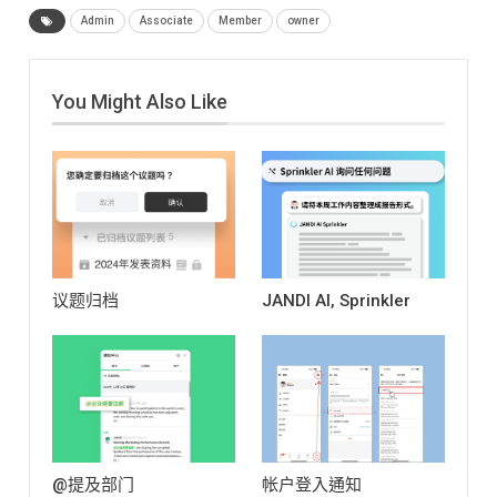
择议题首次创建的日期，
Admin
Associate
Member
owner
因此您也可以移至第一次
讨论开始的日期。 您也可
以选择年/月； 如果所选日
You Might Also Like
期没有对话，您可以设定
接近该日期的日期。
请
留意：免费方案只能回溯
90天内的日期。
议题归档
JANDI AI, Sprinkler
@提及部门
帐户登入通知