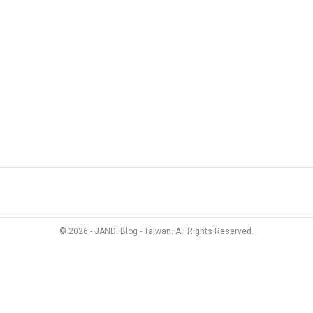
管理
最新資訊
成員故事
價格方案
聯絡我們
© 2026 - JANDI Blog - Taiwan. All Rights Reserved.