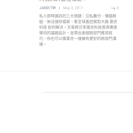
JANDI TW
May 3, 2017
0
私人即時通訊的三大問題：公私難分、傳錯群
組、無法儲存檔案，看全球遙控模型大廠 雷虎
科技 如何解決。文章將分享雷虎科技善用專案
導向的議題設計，並帶出兩個跨部門應用技
巧，你也可以像雷虎一樣擁有更好的跨部門溝
通。
關於 JANDI
產品官網
用戶案例
高效工作