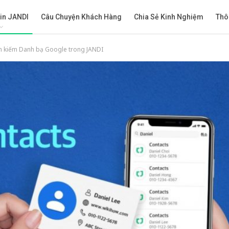
in JANDI
Câu Chuyện Khách Hàng
Chia Sẻ Kinh Nghiệm
Thô
m kiếm Danh bạ Google trong JANDI