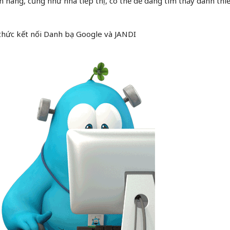
hàng, cũng như nhà tiếp thị, có thể dễ dàng tìm thấy danh thiế
 thức kết nối Danh bạ Google và JANDI