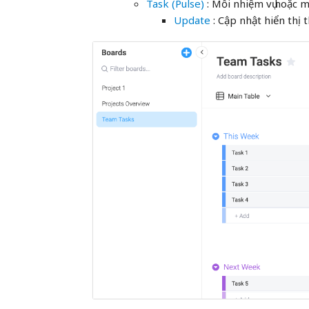
Task (Pulse)
: Mỗi nhiệm vụ hoặc 
Update
: Cập nhật hiển thị 