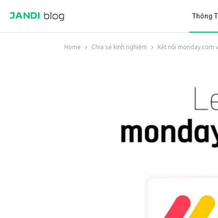
Thông T
Home
Chia sẻ kinh nghiệm
Kết nối monday.com 