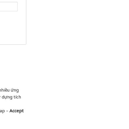
 nhiều ứng
y dựng tích
Zap –
Accept