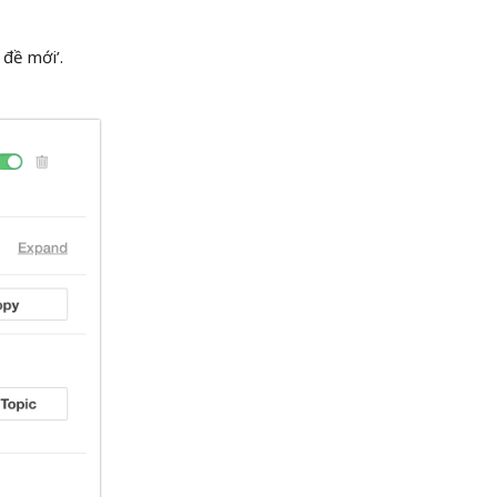
đề mới’.