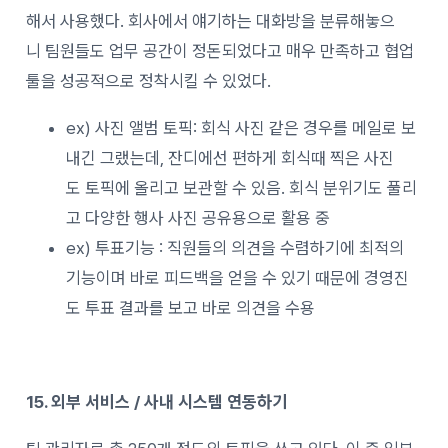
해서
사용했다. 회사에서 얘기하는 대화방
을
분류해놓으
니
팀원들도
업무
공간이
정돈되었다고
매우
만족하고 협업
툴을 성공적으로 정착시킬 수 있었다.
ex)
사진
앨범
토픽
:
회식 사진 같은
경우를
메일로
보
내긴
그랬는데,
잔디에선
편하게
회식때
찍은
사진
도
토픽에
올리고
보관할
수
있음
. 회식
분위기도 풀리
고
다양한
행사
사진
공유
용으로
활용
중
ex) 투표기능 : 직원들의 의견을 수렴하기에 최적의
기능이며 바로 피드백을 얻을 수 있기 때문에 경영진
도 투표 결과를 보고 바로 의견을 수용
15.
외부
서비스 /
사내
시스템
연동하기