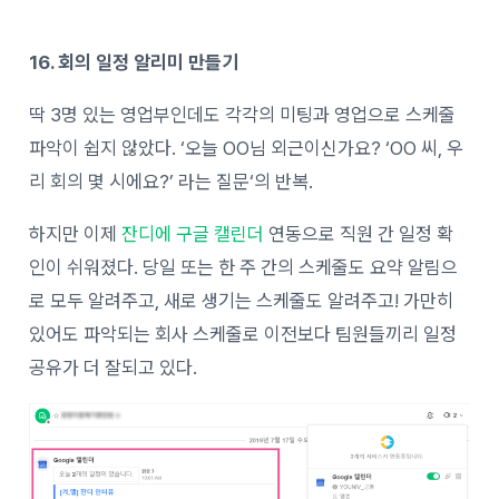
16. 회의 일정 알리미 만들기
딱
3
명
있는
영업부인데도
각각의
미팅과
영업으로
스케줄
파악이
쉽지
않았다
. ‘
오늘
OO
님
외근이신가요
? ‘
OO 씨
,
우
리
회의
몇 시에요
?’
라는 질문
‘
의
반복.
하지만 이제
잔디에 구글 캘린더
연동으로
직원
간
일정
확
인이
쉬워졌다
.
당일 또는 한 주 간의
스케줄도 요약 알림으
로
모두
알려주고
,
새로
생기는
스케줄도
알려주고
!
가만히
있어도
파악되는
회사
스케줄로
이전보다
팀원들끼리
일정
공유가
더
잘되고 있다.