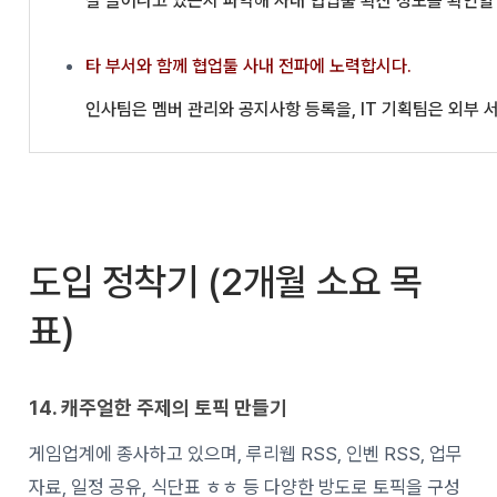
잘 늘어나고 있는지 파악해 사내 협업툴 확산 정도를 확인할
타 부서와 함께 협업툴 사내 전파에 노력합시다.
인사팀은 멤버 관리와 공지사항 등록을, IT 기획팀은 외부
도입 정착기 (2개월 소요 목
표)
14.
캐주얼한
주제의
토픽
만들기
게임업계에
종사하고
있으며
,
루리웹
RSS,
인벤
RSS,
업무
자료
,
일정 공유
,
식단표
ㅎㅎ
등
다양한
방도로
토픽을
구성