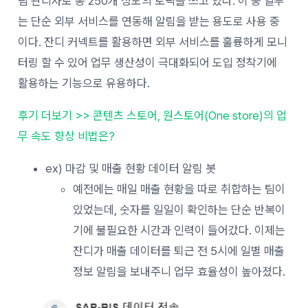
팀 관리자로
총
250
개
정도의
토픽을
쓰고
있다.
이
중
일부
는
단순
외부
서비스를 연동해
알림을 받는 용도로 사용 중
이다.
잔디 커넥트를
활용하면
외부
서비스를
훌륭하게
모니
터링 할
수
있어
업무
생산성이
극대화되어 도입 정착기에
활용하는 기능으로 유용하다.
후기 더보기 >> 콘텐츠 스토어, 원스토어(One store)의 업
무 속도 향상 비법은?
ex)
마감 및
매출
현황
데이터
알림
봇
예전에는
매일 매출 현황을
따로
취합하는
팀이
있었는데
,
숫자를
일일이
확인하는 단순 반복이
기에 불필요한 시간과 인력이 들어갔다.
이제는
잔디가
매출 데이터를
퇴근 전 5시에 일별 매출
정보 알림을 보내주니
업무
효율성이 높아졌다.