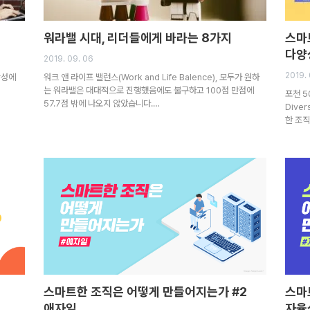
워라밸 시대, 리더들에게 바라는 8가지
스마
다양
2019. 09. 06
2019. 
산성에
워크 앤 라이프 밸런스(Work and Life Balence), 모두가 원하
는 워라밸은 대대적으로 진행했음에도 불구하고 100점 만점에
포천 5
57.7점 밖에 나오지 않았습니다.…
Dive
한 조
스마트한 조직은 어떻게 만들어지는가 #2
스마
애자일