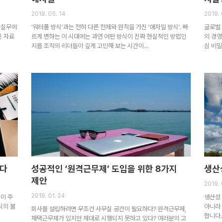
2019. 05. 14
2019. 
 실무에
‘워터폴 방식’과는 전혀 다른 전제와 원칙을 가진 ‘애자일 방식’. 빠
글로벌
진 자료
르게 변하는 이 시대에는 과연 어떤 방식이 진짜 현실적인 방법인
의 경영
지를 조직의 리더들이 깊게 고민해 보는 시간이…
심 비
꿨다
성공적인 ‘원격근무제’ 도입을 위한 8가지
생산
제안
2019. 
2019. 01. 24
이 주
생산성 
식의 불
아니라
회사를 설립하려면 무조건 사무실 공간이 필요하다? 원격근무제,
합니다.
재택근무제가 있지만 제대로 시행되지 못하고 있다? 여러분의 고