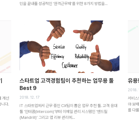
민을 끝내줄 성공적인 '원격근무제'를 위한 8가지 방법을…
기
스타트업 고객경험팀이 추천하는 업무용 툴
유용
Best 9
2018. 
2018. 12. 17
제 개선
서비스
합니다.
야 보배
IT 스타트업에서 근무 중인 CX팀이 뽑은 업무 추천 툴. 고객 응대
를 다룰
툴 ‘인터콤(Intercom)’부터 이메일 관리 시스템인 ‘맨드릴
(Mandrill)’ 그리고 앱 리뷰 관리에…