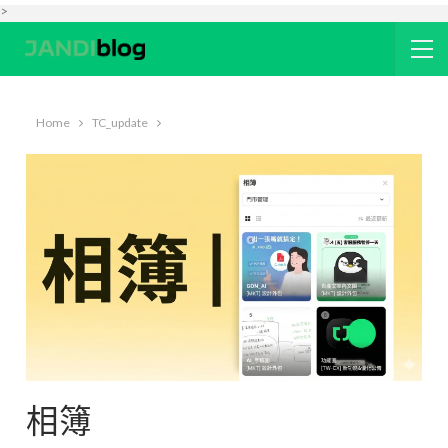
>
Home
TC_update
相簿