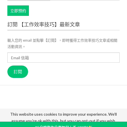
立即預約
訂閱 【工作效率技巧】最新文章
輸入您的 email 並點擊【訂閱】，即時獲得工作效率技巧文章或相關
活動資訊。
Email
信
箱
訂閱
關於 JANDI
產品官網
用戶案例
高效工作管理
最新資訊
成員故事
價格方案
聯絡我們
This website uses cookies to improve your experience. We'll
assume you're ok with this, but you can opt-out if you wish.
© 2026 - JANDI Blog - Taiwan. All Rights Reserved.