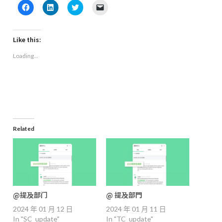
Click
Click
Click
Click
to
to
to
to
share
share
share
email
on
on
on
a
Facebook
LinkedIn
Twitter
link
(Opens
(Opens
(Opens
to
Like this:
in
in
in
a
new
new
new
friend
Loading...
window)
window)
window)
(Opens
in
new
window)
Related
@提及部门
@ 提及部門
2024 年 01 月 12 日
2024 年 01 月 11 日
In "SC_update"
In "TC_update"