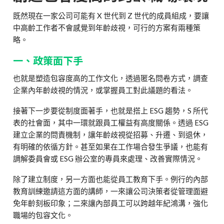
既然現在一家公司可能有 X 世代到 Z 世代的成員組成，要讓
中高齡工作者不會感覺到年齡歧視，可行的方案有兩種策
略。
一、政策面下手
也就是塑造包容度高的工作文化，透過匿名問卷方式，調查
企業內年齡歧視的情況，或掌握員工對此議題的看法。
接著下一步要從制度面著手，也就是搭上 ESG 趨勢，S 所代
表的社會面，其中一環就跟員工權益有高度關係。透過 ESG
建立企業的問責機制，讓年齡歧視從招募、升遷、到退休，
有明確的依循方針。甚至如果在工作場合發生爭議，也能有
調解委員會或 ESG 辦公室的專員來處理、改善實際情況。
除了建立制度，另一方面也能從員工教育下手。例行的內部
教育訓練邀請這方面的講師，一來讓公司決策者從管理面避
免年齡刻板印象；二來讓內部員工可以跨越年紀鴻溝，強化
職場的包容文化。