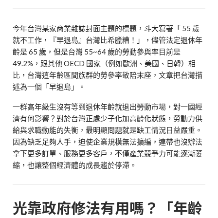
今年台灣某家商業雜誌封面主題的標題，斗大寫著「 55 歲
就不工作，『早退島』台灣比希臘糟！」，儘管法定退休年
齡是 65 歲，但是台灣 55~64 歲的勞動參與率目前是
49.2%，跟其他 OECD 國家（例如歐洲、美國、日韓）相
比，台灣這年齡區間族群的勞參率敬陪末座，文章把台灣描
述為一個「早退島」。
一群高年級生沒有等到退休年齡就退出勞動市場，對一國經
濟有何影響？對於台灣正處少子化加高齡化狀態，勞動力供
給與求職動能的失衡，最明顯問題就是缺工情況日益嚴重。
因為缺乏足夠人手，迫使企業規模無法擴編，連帶也沒辦法
拿下更多訂單、服務更多客戶，不僅產業競爭力可能逐漸萎
縮，也讓整個經濟體的成長趨於停滯。
光靠政府修法有用嗎？「年齡