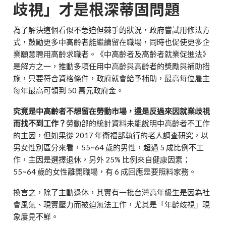
歧視」才是根深蒂固問題
為了解決這個看似不急迫但棘手的狀況，政府嘗試用修法方
式，鼓勵更多中高齡者能繼續留在職場，同時也促使更多企
業願意聘用高齡求職者。《中高齡者及高齡者就業促進法》
是解方之一，推動多項任用中高齡與高齡者的獎勵與補助措
施，只要符合資格條件，政府就會給予補助，最高每位雇主
每年最高可領到 50 萬元政府金。
究竟是中高齡者不想留在勞動市場，還是反過來因就業歧視
而找不到工作？
勞動部的統計資料未能說明中高齡者不工作
的主因，但如果從 2017 年衛福部執行的老人調查研究，以
男女性別區分來看，55~64 歲的男性，超過 5 成比例不工
作，主因是選擇退休，另外 25% 比例來自健康因素；
55~64 歲的女性離開職場，有 6 成回應是要照料家務。
換言之，除了主動退休，其實有一批台灣高年級生是因為社
會風氣、現實壓力而被迫無法工作，尤其是「年齡歧視」現
象屢見不鮮。