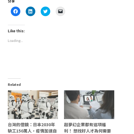
分享
Click
Click
Click
Click
to
to
to
to
share
share
share
email
on
on
on
a
Facebook
LinkedIn
Twitter
link
(Opens
(Opens
(Opens
to
Like this:
in
in
in
a
new
new
new
friend
Loading...
window)
window)
window)
(Opens
in
new
window)
Related
台灣的借鏡：日本2030年
超夢幻企業都有這項福
缺工150萬人，疫情加速自
利！ 想找好人才為何需要