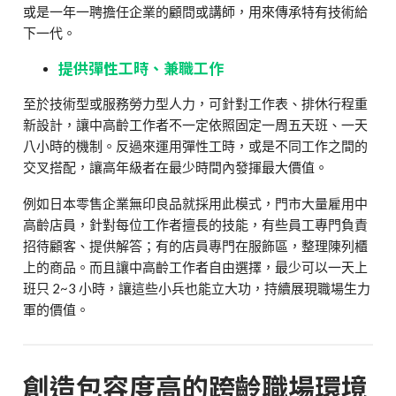
或是一年一聘擔任企業的顧問或講師，用來傳承特有技術給
下一代。
提供彈性工時、兼職工作
至於技術型或服務勞力型人力，可針對工作表、排休行程重
新設計，讓中高齡工作者不一定依照固定一周五天班、一天
八小時的機制。反過來運用彈性工時，或是不同工作之間的
交叉搭配，讓高年級者在最少時間內發揮最大價值。
例如日本零售企業無印良品就採用此模式，門市大量雇用中
高齡店員，針對每位工作者擅長的技能，有些員工專門負責
招待顧客、提供解答；有的店員專門在服飾區，整理陳列櫃
上的商品。而且讓中高齡工作者自由選擇，最少可以一天上
班只 2~3 小時，讓這些小兵也能立大功，持續展現職場生力
軍的價值。
創造包容度高的跨齡職場環境