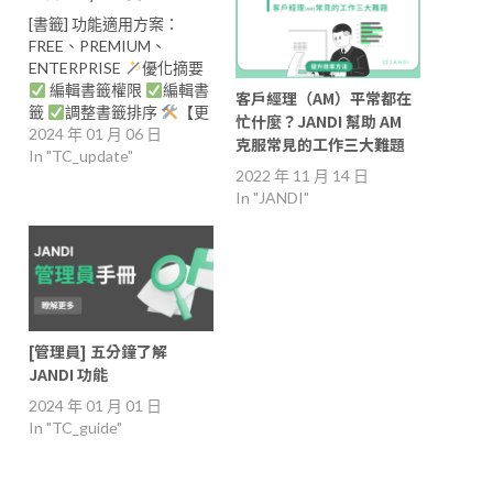
[書籤] 功能適用方案：
FREE、PREMIUM、
ENTERPRISE
優化摘要
編輯書籤權限
編輯書
客戶經理（AM）平常都在
籤
調整書籤排序
【更
忙什麼？JANDI 幫助 AM
新前】 任何人都可以管理
2024 年 01 月 06 日
克服常見的工作三大難題
書籤，這樣會造成我們管
In "TC_update"
2022 年 11 月 14 日
理部門不好管理公司常用
In "JANDI"
連結。 書籤無法再編輯，
要刪除在建立很麻煩！ 目
前書籤的順序只能按照建
立順序排序，無法自行排
序不好管理常用的書籤。
為了提高「書籤」功能的
實用性，我們將書籤優化
[管理員] 五分鐘了解
了！
【更新後】
編輯
JANDI 功能
書籤權限
編輯/刪除團隊
書籤的權限已更改。 書籤
2024 年 01 月 01 日
功能的使用權限取決於團
In "TC_guide"
隊管理員在後台的設定。
變更前：團隊管理員(所有
者) + 團隊中的所有成員 變