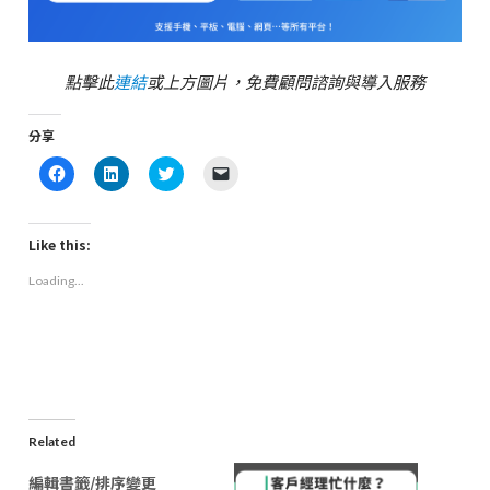
點擊此
連結
或上方圖片，免費顧問諮詢與導入服務
分享
Click
Click
Click
Click
to
to
to
to
share
share
share
email
on
on
on
a
Facebook
LinkedIn
Twitter
link
(Opens
(Opens
(Opens
to
Like this:
in
in
in
a
new
new
new
friend
Loading...
window)
window)
window)
(Opens
in
new
window)
Related
編輯書籤/排序變更