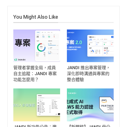
更後：團隊管理員(所有者)
+ 建立該書籤的成員
編
輯書籤
書籤的圖片、標
You Might Also Like
題和 URL 連結可進行編
輯。 請注意：團隊書籤無
法設定我的書籤類型。
PC
【操作方式】：書籤
的右上角［...更多］ > [編
輯] > 儲存設定。
Mobile
【操作方式】：界面下
方工作>[書籤]>[...更多] >
[編輯] > [儲存]。
調整書
管理者掌握全局，成員
JANDI 推出專案管理，
籤排序
【操作方式】：
自主追蹤：JANDI 專案
深化即時溝通與專案的
[書籤]>[調整順序] > [拖曳
功能怎麼用？
整合體驗
書籤] > [儲存]。
JANDI 新功能公告：邀
【新聞稿】JANDI 母公