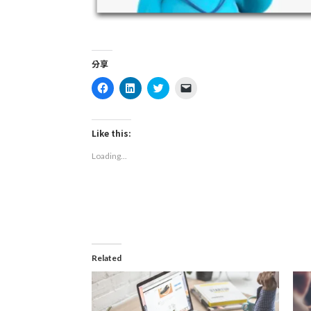
分享
Click
Click
Click
Click
to
to
to
to
share
share
share
email
on
on
on
a
Facebook
LinkedIn
Twitter
link
(Opens
(Opens
(Opens
to
Like this:
in
in
in
a
new
new
new
friend
Loading...
window)
window)
window)
(Opens
in
new
window)
Related