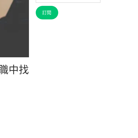
信
箱
訂閱
職中找