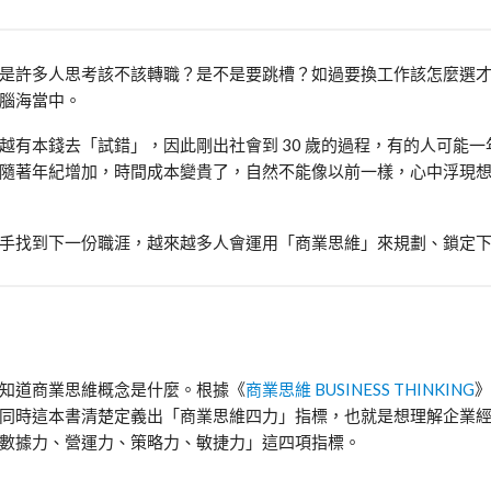
是許多人思考該不該轉職？是不是要跳槽？如過要換工作該怎麼選
腦海當中。
有本錢去「試錯」，因此剛出社會到 30 歲的過程，有的人可能一
隨著年紀增加，時間成本變貴了，自然不能像以前一樣，心中浮現
手找到下一份職涯，越來越多人會運用「商業思維」來規劃、鎖定
知道商業思維概念是什麼。根據《
商業思維 BUSINESS THINKING
》
同時這本書清楚定義出「商業思維四力」指標，也就是想理解企業
數據力、營運力、策略力、敏捷力」這四項指標。