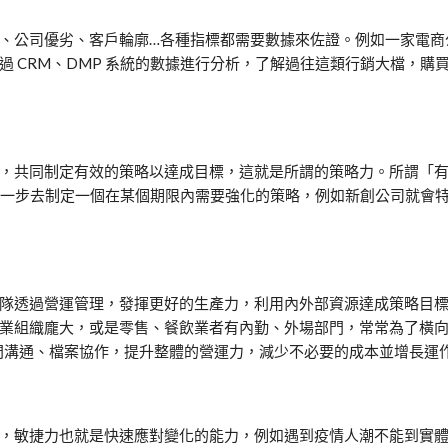
、公司優劣、客戶輪廓…各種指標都需要數據來佐證。例如一家電商
 CRM、DMP 系統的數據進行分析，了解過往這類行銷大檔，購
，共同制定有效的策略以達成目標，這就是所謂的策略力。所謂「
，進一步去制定一個在某個期限內需要強化的策略，例如新創公司就會
隊透過營運管理，發揮更好的生產力，利用內外部資源達成策略目
業組織龐大，或是零售、餐飲業者有內勤、外場部門，常常為了橫
跨部門溝通、檔案協作，提升整體的營運力，減少不必要的成本並增長運
，敏捷力也就是快速應對變化的能力，例如遇到疫情人潮不能到實