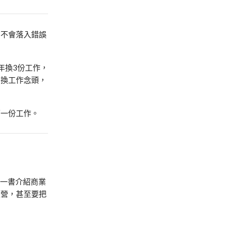
才不會落入錯誤
年換3份工作，
想換工作念頭，
下一份工作。
一書介紹商業
經營，甚至要把