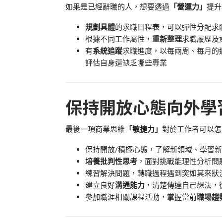
如果是已經辭職的人，想要透過
「營運力」
提升
規劃具體
的求職日程表，可以彈性分配求
根據不同工作屬性，
重新整理
求職履歷及
有
系統追蹤
求職進度，以每兩周、每月的
評估自身還缺乏哪些專業
保持開放心態向外學
最後一項商業思維
「敏捷力」
對於工作者可以怎
保持開放/積極心態，了解新領域、學習
培養批判性思考
，面對挑戰能理性分析問
練習解決問題，轉職過程遇到突如其來狀
建立良好
溝通能力
，清楚傳達自己想法，
參加職涯相關課程活動，掌握當前
職場趨