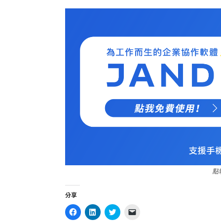
點
分享
Click
Click
Click
Click
to
to
to
to