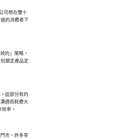
公司想在雙十
買過的消費者下
有效的」策略，
特別鎖定產品定
標。這部分有的
向溝通而耗費大
作效率。
體門市，許多零