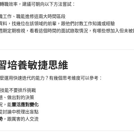
轉職效率，建議可朝向以下方法嘗試：
職工作、職能進修這兩大時間區段
資料，找幾位在該領域的前輩，跟他們討教工作知識或經驗
週期定期檢視，看看這個時間的面試錄取情況，有哪些想加入但未被
習培養敏捷思維
麼運用快速迭代的能力？有幾個思考維度可以參考：
新技能不要排斥挑戰
題、做出對的決策
況，能
靈活應對變化
從討論中梳理出盲點
勢
，跟厲害的人交流