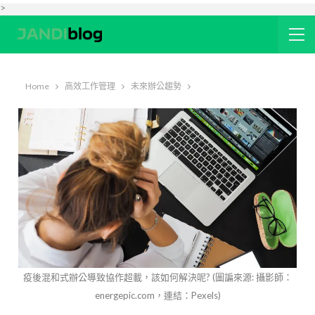
>
Home
高效工作管理
未來辦公趨勢
疫後混和式辦公導致協作超載，該如何解決呢? (圖諞來源: 攝影師：
energepic.com，連結：Pexels)