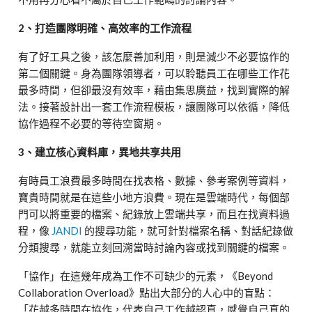
2、打造團隊明確、高效率的工作流程
有了好工具之後，該怎麼善加利用，則是減少不必要協作的
第二個關鍵。身為團隊領導者，可以聆聽員工在哪些工作花
最多時間，但卻最沒有效率，藉由集思廣益，找到實際的解
法。接著設計出一套工作流程模板，讓團隊可以依循，降低
協作過程不必要的等待空窗期。
3、建立核心資料庫，異地共享共用
有時員工浪費最多時間在找表格、數據、參考案例等資料，
寶貴時間就是在這些小地方浪費。現在是雲端時代，每個部
門可以將重要的檔案、紀錄放上雲端共享，而且在找資料過
程，像
JANDI
的搜尋功能，就可針對檔案名稱、對話紀錄做
分類搜尋，就能立刻回溯當時討論內容或找到關鍵的檔案。
「協作」在這幾年成為工作不可缺少的元素，《Beyond
Collaboration Overload》點出大部分的人心中的盲點：
「花越多時間在協作，代表自己工作越認真，感覺自己真的