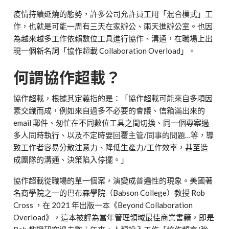
疫情持續延燒的態勢，許多公司允許員工用「混合模式」工
作，也就是可能一周有三天在家辦公、兩天進辦公室。也因
為越來越多工作依賴數位工具進行協作、溝通，在職場上出
現一個新名詞「協作超載 Collaboration Overload」。
何謂協作超載？
協作超載，根據其定義指的是：「協作超載可能來自多項因
素交織而成，例如來自過多不必要的會議、信箱滿出來的
email 郵件、匆忙在不同數位工具之間切換、同一個專案過
多人同時執行、以及不定時要回覆主管/同事的問題…等，導
致工作者容易分散注意力、降低生產力/工作效率，甚至造
成團隊的溝通、決策陷入停擺。」
協作超載從職場的單一個案，演變成普遍性的現象。美國著
名商學院之一的巴布森學院（Babson College）教授 Rob
Cross ，在 2021 年出版一本《Beyond Collaboration
Overload》，這本被評為當年管理領域最佳商業書籍，即是