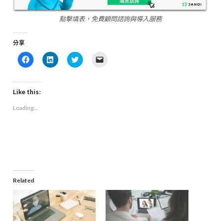
點擊填表，免費顧問諮詢與導入服務
分享
Click
Click
Click
Click
to
to
to
to
share
share
share
email
on
on
on
a
Facebook
LinkedIn
Twitter
link
(Opens
(Opens
(Opens
to
Like this:
in
in
in
a
new
new
new
friend
Loading...
window)
window)
window)
(Opens
in
new
window)
Related