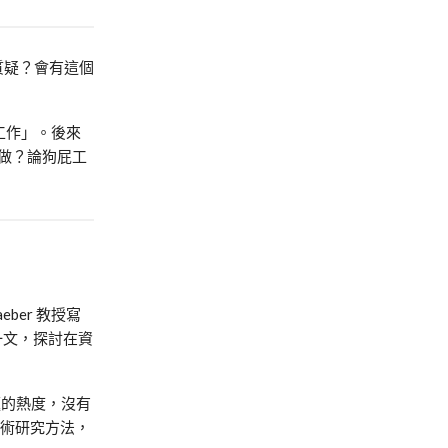
質疑？會有這個
狗屁工作」。後來
著做？論狗屁工
ber 教授寫
ant）一文，探討在資
題的熱度，沒有
上學術研究方法，