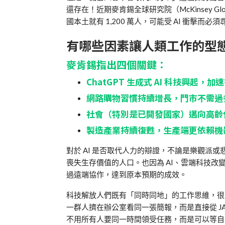
還存在！近期麥肯錫全球研究院（McKinsey Glo
國本土就有 1,200 萬人，可能受 AI 衝擊而必
有哪些因素讓人類工作的型
麥肯錫指出四個關鍵：
ChatGPT 生成式 AI 科技興起，
網路購物習慣持續增長，門市不需過
社會（特別是已開發國家）邁向高齡
製造產業持續復甦，生產端更依賴機
對於 AI 是否取代人力的辯證，不論是樂觀派
喪失生存價值的人口。也因為 AI、雲端科技
過遠端協作，達到原本預期的成效。
科技解放人們既有「同時同地」的工作思維，很重
一群人擠在辦公室看同一張簡報，而是直接從 J
不用所有人要同一時間領受任務，而是可以等自己