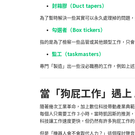
封箱膠（Duct tapers）
為了暫時解決一些其實可以永久處理掉的問題，
勾選者（Box tickers）
指的是為了檢察一些品管或其他類型工作，只會
監工（taskmasters）
專門「製造」出一些沒必職務的工作，例如上述
當「狗屁工作」遇上 
隨著幾次工業革命，加上數位科技帶動產業典範轉移，經濟
每個人只需要工作 3 小時。當時凱因斯的推測，許
科技讓工作速度更快，但仍然有許多狗屁工作的
但是「機器人會不會取代人力？」這個探討聲音隨