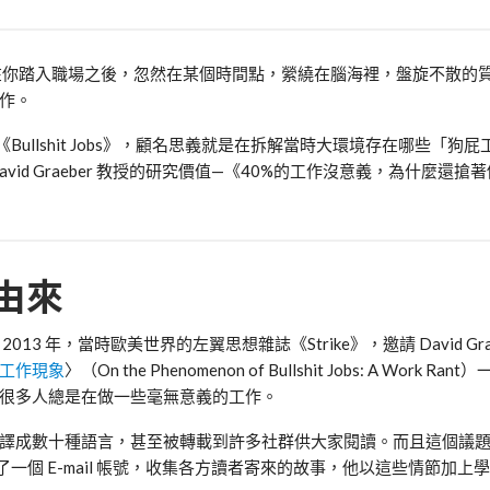
在你踏入職場之後，忽然在某個時間點，縈繞在腦海裡，盤旋不散的
作。
 年出版《Bullshit Jobs》，顧名思義就是在拆解當時大環境存在哪些「
id Graeber 教授的研究價值—《40%的工作沒意義，為什麼還搶
由來
 年，當時歐美世界的左翼思想雜誌《Strike》，邀請 David Grae
工作現象
〉（On the Phenomenon of Bullshit Jobs: A Work R
很多人總是在做一些毫無意義的工作。
譯成數十種語言，甚至被轉載到許多社群供大家閱讀。而且這個議
別申請了一個 E-mail 帳號，收集各方讀者寄來的故事，他以這些情節加