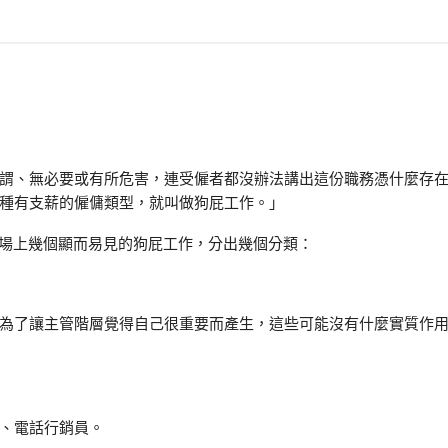
謂、無必要或有所危害，連受僱者都沒辦法講出這份職務憑什麼存
種有支薪的僱傭類型，就叫做狗屁工作。」
，他把職場上幾個顯而易見的狗屁工作，分出幾個分類：
為了讓主管階層覺得自己很重要而產生，這些可能沒有什麼實質作
、電話行銷員。