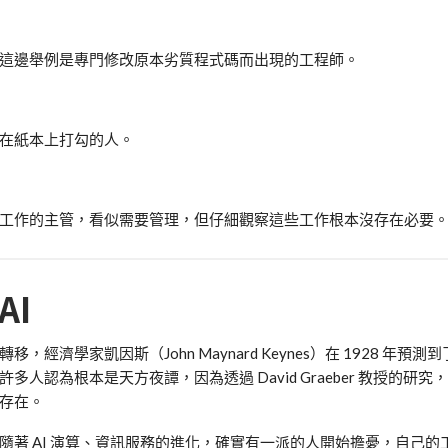
這邊舉例是專門修改原本劣質程式碼而出現的工程師。
在紙本上打勾的人。
工作的主管，看似需要管理，但仔細觀察這些工作根本沒存在必要
AI
學家凱因斯（John Maynard Keynes）在 1928 年預測到了 
多人認為根本是天方夜譚，因為透過 David Graeber 教授的研
存在。
著 AI 演算、資訊服務的進化，確實有一派的人開始擔憂，自己的