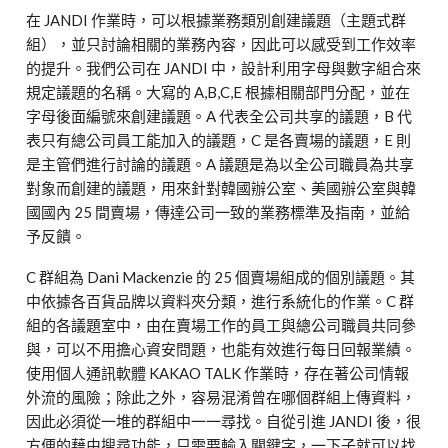
在 JANDI 作業時，可以根據業務類別創建議題（主題式群
組），並只討論相關的業務內容，因此可以感受到工作效率
的提升。我們公司在 JANDI 中，設計利用字母與數字組合來
規定議題的名稱。大寫的 A,B,C,E 根據相關部門分配，並在
字母後面編號來創建議題。A 代表全公司共享的議題，B 代
表只有總公司員工能加入的議題，C 是各賣場的議題，E 則
是主管們進行討論的議題。A 議題是為以全公司職員為共享
對象而創建的議題，用來針對韓國辦公室、美國辦公室與韓
國國內 25 間賣場，傳達公司一致的業務標準及指南，並給
予反饋。
C 群組為 Dani Mackenzie 的 25 個賣場組成的個別議題。其
中依據各百貨品牌以資料夾分類，進行系統化的作業。C 群
組的各議題室中，由在賣場工作的員工與總公司職員共同參
與，可以不用擔心資安問題，也能有效進行每日回報業績。
使用個人通訊軟體 KAKAO TALK 作業時，存在著公司情報
外流的風險；除此之外，容易混淆曾在哪個群組上傳資料，
因此必須從一堆的群組中一一尋找。自從引進 JANDI 後，很
方便的藉由搜尋功能，只需要輸入關鍵字，一下子就可以找