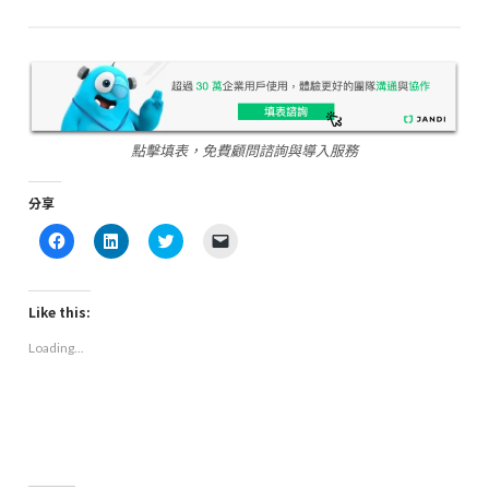
點擊填表，免費顧問諮詢與導入服務
分享
Click
Click
Click
Click
to
to
to
to
share
share
share
email
on
on
on
a
Facebook
LinkedIn
Twitter
link
(Opens
(Opens
(Opens
to
Like this:
in
in
in
a
new
new
new
friend
Loading...
window)
window)
window)
(Opens
in
new
window)