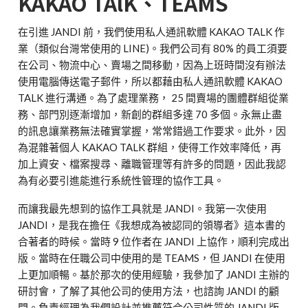
KAKAO TAlK、TEAMS
在引進 JANDI 前，我們使用私人通訊軟體 KAKAO TALK 作
業（類似台灣常使用的 LINE)。我們公司有 80% 的員工須要
在公司、物流中心、賣場之間移動，因為上班時間沒有辦法
使用電腦傳送電子郵件，所以都藉由私人通訊軟體 KAKAO
TALK 進行溝通。為了處理業務， 25 間賣場的團體群組從業
務、部門別逐漸增加，新創的群組多達 70 多個。永無止盡
的訊息讓業務無法確實掌握，常常錯過工作要求。此外，因
為混雜著個人 KAKAO TALK 群組，使得工作效率降低，再
加上資安、檔案搜尋、離職管理等有許多的問題，因此我認
為有必要引進能進行系統性管理的協作工具。
而讓我最先想到的協作工具就是 JANDI。我第一次使用
JANDI，是我在擔任《我想成為被認同的領導者》這本書的
合著者的時候。當時 9 位作者在 JANDI 上協作，順利完成出
版。當時在任職公司中使用的是 TEAMS，但 JANDI 在使用
上更加順暢。基於那次的使用經驗，我參加了 JANDI 主辦的
研討會，了解了其他公司的使用方法，也諮詢 JANDI 的顧
問。負責經理為我們設計並推薦符合公司性質的 JANDI 版