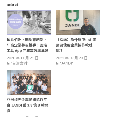
Related
瑋納佰洲，轉型靠創新，
【採訪】為什麼中小企業
年高企業幕後推手！雲端
需要使用企業協作軟體
工具 App 完成高效率溝通
呢？
2020 年 11 月 21 日
2022 年 09 月 23 日
In "台灣案例"
In "JANDI"
亞洲領先企業通訊協作平
台 JANDI 獲 3.8 億 B 輪募
資