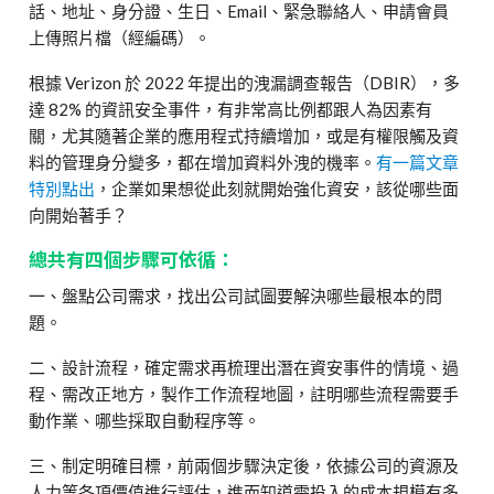
話、地址、身分證、生日、
Email
、緊急聯絡人、申請會員
上傳照片檔（經編碼）。
根據
Verizon
於
2022
年提出的洩漏調查報告（
DBIR
），多
達
82%
的資訊安全事件，有非常高比例都跟人為因素有
關，尤其隨著企業的應用程式持續增加，或是有權限觸及資
料的管理身分變多，都在增加資料外洩的機率。
有一篇文章
特別點出
，企業如果想從此刻就開始強化資安，該從哪些面
向開始著手？
總共有四個步驟可依循：
一、盤點公司需求，找出公司試圖要解決哪些最根本的問
題。
二、設計流程，確定需求再梳理出潛在資安事件的情境、過
程、需改正地方，製作工作流程地圖，註明哪些流程需要手
動作業、哪些採取自動程序等。
三、制定明確目標，前兩個步驟決定後，依據公司的資源及
人力等各項價值進行評估，進而知道需投入的成本規模有多