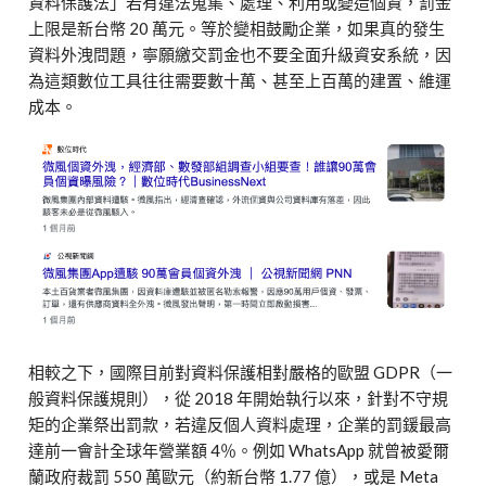
資料保護法」若有違法蒐集、處理、利用或變造個資，罰金
上限是新台幣
20
萬元。等於變相鼓勵企業，如果真的發生
資料外洩問題，寧願繳交罰金也不要全面升級資安系統，因
為這類數位工具往往需要數十萬、甚至上百萬的建置、維運
成本。
相較之下，國際目前對資料保護相對嚴格的歐盟
GDPR
（一
般資料保護規則），從
2018
年開始執行以來，針對不守規
矩的企業祭出罰款，若違反個人資料處理，企業的罰鍰最高
達前一會計全球年營業額
4
％。例如
WhatsApp
就曾被愛爾
蘭政府裁罰
550
萬歐元（約新台幣
1.77
億），或是
Meta