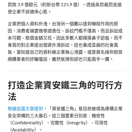
罰款
3.9
億歐元（約新台幣
125.9
億），透過高昂裁罰金逼
使企業不該僥倖心態。
企業把個人資料外洩，台灣另一個難以達到嚇阻作用的原
因，消費者端要做舉證責任、訴訟門檻不僅高，而且訴訟成
本可觀、賠償金額又低，因此多數人都摸摸鼻子認栽，而不
會真的對企業提出個資外洩訴訟。這也養成歪曲的社會風
氣，當知道自己的資料被企業無心洩露，或是莫名接到假冒
網購業者的詐騙電話，雖然氣憤但卻也只能兩手一攤。
打造企業資安鐵三角的可行方
法
根據這篇文章提到
，「資安鐵三角」是目前被視為建構企業
安全架構的三大基石。這三個要素分別是：機密性
（
Confidentiality
）、完整性（
Integrity
）、可用性
（
Availability
）。