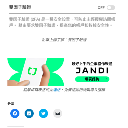
點擊上圖了解：雙因子驗證
點擊填寫表格或此
連結
，免費諮詢諮詢與導入服務
分享
Click
Click
Click
Click
to
to
to
to
share
share
share
email
on
on
on
a
Facebook
LinkedIn
Twitter
link