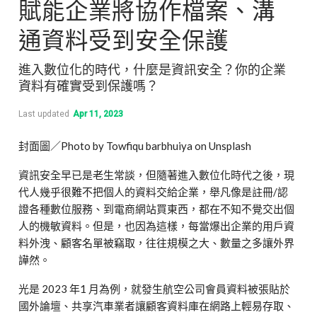
賦能企業將協作檔案、溝
通資料受到安全保護
進入數位化的時代，什麼是資訊安全？你的企業
資料有確實受到保護嗎？
Last updated
Apr 11, 2023
封面圖／Photo by Towfiqu barbhuiya on Unsplash
資訊安全早已是老生常談，但隨著進入數位化時代之後，現
代人幾乎很難不把個人的資料交給企業，舉凡像是註冊
/
認
證各種數位服務、到電商網站買東西，都在不知不覺交出個
人的機敏資料。但是，也因為這樣，每當爆出企業的用戶資
料外洩、顧客名單被竊取，往往規模之大、數量之多讓外界
譁然。
光是
2023
年
1
月為例，就發生航空公司會員資料被張貼於
國外論壇、共享汽車業者讓顧客資料庫在網路上輕易存取、