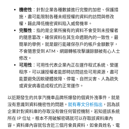
機密性
：針對企業各種數據進行完整的加密、保護措
施，盡可能限制各種未經授權的資料的訪問與修改
權，藉此降低機密資料陷入威脅機率。
完整性
：指的是企業所擁有的資料不會受到未授權者
的隨意篡改，確保資料在其生命週期內的一致性，最
簡單的舉例，就是銀行能確保存戶的帳戶金額數字，
不會隨意受到
ATM
、網銀轉帳攻擊讓餘額被有心人士
修改。
可用性
：可用性代表企業內正在運作程式系統、營運
程序，可以讓授權者能即時訪問這些可用資源，盡可
能要避免因軟硬體故障、停電、自然災害、人為疏失
或資安病毒造成程式的正常運作。
以近期發生的共享汽機車品牌所爆發的個資外洩事件，就是
沒有意識到資料機密性的問題。
就有專文分析指出
，因為該
企業針對資料庫的存取沒有做任何管控機制，若知道該系統
所在
IP
位址，根本不用破解密碼就可以存取該資料庫內
容。資料庫內容就包含近三個月會員資料，如會員姓名、電