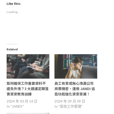
(Opens
(Opens
(Opens
to
Like this:
in
in
in
a
new
new
new
friend
Loading...
window)
window)
window)
(Opens
in
new
window)
Related
如何確保工作重要資料不
員工有意或無心洩漏公司
遺失外洩？3 大建議定期落
商業機密，運用 JANDI 這
實資安教育訓練
些功能強化資安意識！
2024 年 03 月 14 日
2024 年 09 月 09 日
In "JANDI"
In "高效工作管理"