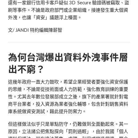
還有一家銀行信用卡客戶疑似
3D Secure
驗證碼被竊取、盜
刷等事件。不論是政府部門或企業組織，接連發生重大個資
外洩，也讓「資安」議題浮上檯面。
文/ JANDI 特約編輯陳薪智
為何台灣爆出資料外洩事件層
出
不窮？
這幾年政府一直大力鼓吹，希望企業經營者要強化資安保護
的思維，不論是從技術面或人力防範，強化教育訓練的重要
性。尤其去年數位發展部成立之後，旗下的產業署就針對電
商平台業者，投入資源為業者強化輔導，包含針對銷售資料
庫系統做資安測試，藉此提升防禦力。
但這樣做法似乎只是單點防守，仍難做到全面動起來。其一
原因，立法諸公把焦點探向「罰則過輕」，由於我國「個人