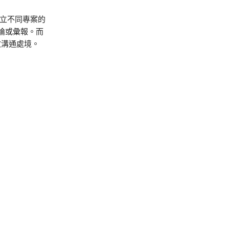
立不同專案的
論或彙報。而
效溝通處境。