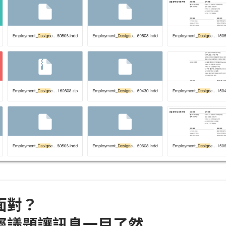
面對？
屬議題讓訊息一目了然