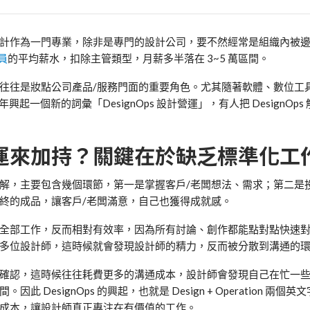
計作為一門專業，除非是專門的設計公司，要不然經常是組織內被
員
的平均薪水，扣除主管類型，月薪多半落在
3~5
萬區間。
往往是妝點公司產品
/
服務門面的重要角色。尤其隨著軟體、數位工
年興起一個新的詞彙「
DesignOps
設計營運」，有人把
DesignOps
。
運來加持？關鍵在於缺乏標準化工
解，主要包含幾個環節，第一是掌握客戶
/
老闆想法、需求；第二是
終的成品，讓客戶
/
老闆滿意，自己也獲得成就感。
全部工作，反而相對有效率，因為所有討論、創作都能點對點快速
多位設計師，這時候就會發現設計師的精力，反而被分散到溝通的
確認，這時候往往耗費更多的溝通成本，設計師會發現自己在忙一
時間。因此
DesignOps
的興起，也就是
Design + Operation
兩個英文
成本，讓設計師真正專注在有價值的工作。