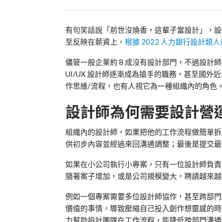
有句笑話說「前世沒燒香，這輩子當設計」，設
至反映在薪資上，
根據
2022
人力銀行設計類人
儘管一般企業約
8
成沒有設計部門，不過設計師
UI/UX
設計師逐漸成為搶手的職務，甚至國外近
作思維
/
流程，也有人視它為一種組織內的角色
設計師為何需要設計營
組織內的設計師，如果把他的工作流程做簡單拆
供初步內容並經過來回溝通調整；最後是提交最
如果在小公司執行小專案，只有一位設計師負責
隨著案子增加，或是公司規模變大，聘請越來越
例如一個專案需要多位設計師協作，甚至跨部門
價值的事情，導致壓縮自己投入創作想靈感的
力幫助設計團隊在工作流程，能降低跨部門溝通