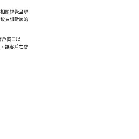
及相關視覺呈現
導致資訊斷層的
客戶窗口以
項，讓客戶在會