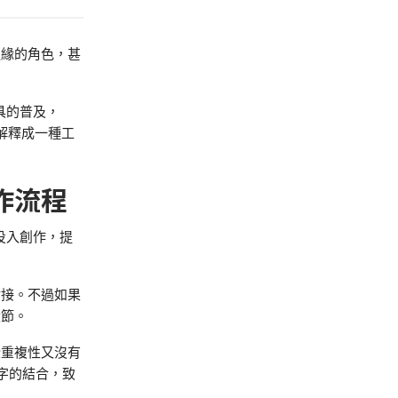
邊緣的角色，甚
具的普及，
解釋成一種工
作流程
投入創作，提
對接。不過如果
環節。
些重複性又沒有
字的結合，致