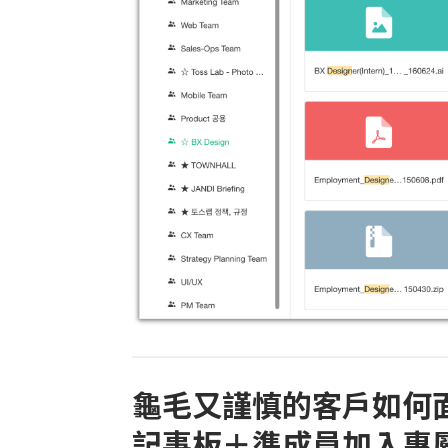
龜毛又謹慎的客戶如何
記事板＋準成員加入專