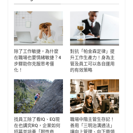
除了工作敏捷，為什麼
對抗「帕金森定律」提
在職場也要情緒敏捷？4
升工作生產力！身為主
步驟助你克服思考僵
管及員工可以各自運用
化！
的有效策略
找員工除了看IQ、EQ現
職場中階主管生存記！
在也講究RQ，企業如何
善用「三明治溝通法」
招募並培養「韌性商
讓向上管理、向下帶領