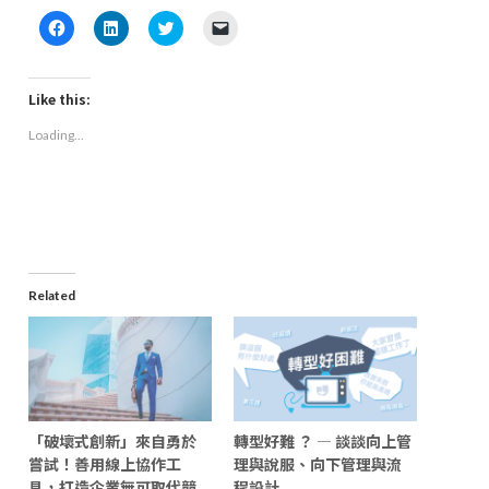
Click
Click
Click
Click
to
to
to
to
share
share
share
email
on
on
on
a
Facebook
LinkedIn
Twitter
link
(Opens
(Opens
(Opens
to
Like this:
in
in
in
a
new
new
new
friend
Loading...
window)
window)
window)
(Opens
in
new
window)
Related
「破壞式創新」來自勇於
轉型好難 ？ — 談談向上管
嘗試！善用線上協作工
理與說服、向下管理與流
具，打造企業無可取代競
程設計