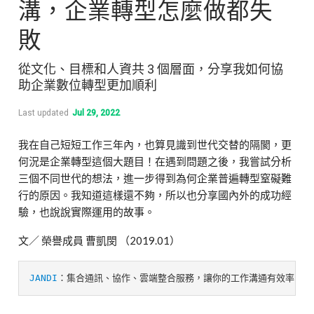
溝，企業轉型怎麼做都失
敗
從文化、目標和人資共 3 個層面，分享我如何協
助企業數位轉型更加順利
Last updated
Jul 29, 2022
我在自己短短工作三年內，也算見識到世代交替的隔閡，更
何況是企業轉型這個大題目！在遇到問題之後，我嘗試分析
三個不同世代的想法，進一步得到為何企業普遍轉型窒礙難
行的原因。我知道這樣還不夠，所以也分享國內外的成功經
驗，也說說實際運用的故事。
文／ 榮譽成員 曹凱閔 （2019.01）
JANDI
：集合通訊、協作、雲端整合服務，讓你的工作溝通有效率