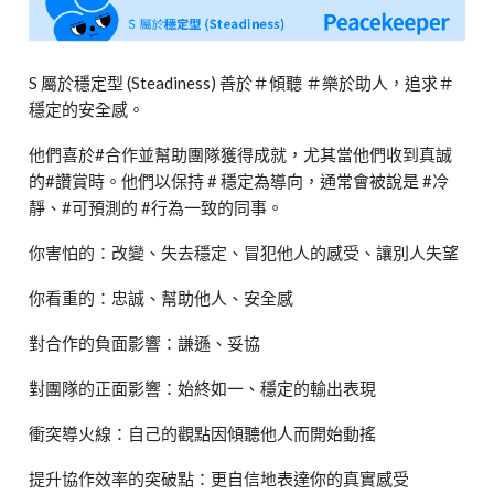
S 屬於穩定型 (Steadiness) 善於＃傾聽 ＃樂於助人，追求＃
穩定的安全感。
他們喜於#合作並幫助團隊獲得成就，尤其當他們收到真誠
的#讚賞時。他們以保持 # 穩定為導向，通常會被說是 #冷
靜、#可預測的 #行為一致的同事。
你害怕的：改變、失去穩定、冒犯他人的感受、讓別人失望
你看重的：忠誠、幫助他人、安全感
對合作的負面影響：謙遜、妥協
對團隊的正面影響：始終如一、穩定的輸出表現
衝突導火線：自己的觀點因傾聽他人而開始動搖
提升協作效率的突破點：更自信地表達你的真實感受