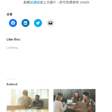
點擊
此連結
或上方圖片，即可免費使用 JANDI
分享
Click
Click
Click
Click
to
to
to
to
share
share
share
email
on
on
on
a
Facebook
LinkedIn
Twitter
link
(Opens
(Opens
(Opens
to
Like this:
in
in
in
a
new
new
new
friend
Loading...
window)
window)
window)
(Opens
in
new
window)
Related