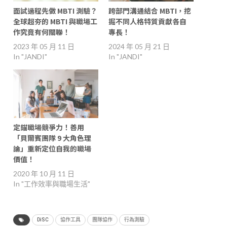
面試過程先做 MBTI 測驗？
跨部門溝通結合 MBTI，挖
全球超夯的 MBTI 與職場工
掘不同人格特質貢獻各自
作究竟有何關聯！
專長！
2023 年 05 月 11 日
2024 年 05 月 21 日
In "JANDI"
In "JANDI"
定錨職場競爭力！善用
「貝爾賓團隊 9 大角色理
論」重新定位自我的職場
價值！
2020 年 10 月 11 日
In "工作效率與職場生活"
DiSC
協作工具
團隊協作
行為測驗