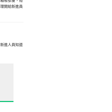
郵箱帳號後，短
經理開給新進員
讓新進人員知道