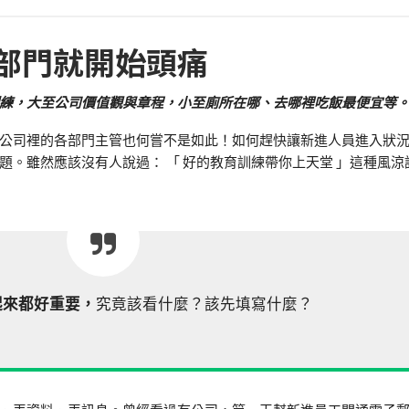
部門就開始頭痛
練，大至公司價值觀與章程，小至廁所在哪、去哪裡吃飯最便宜等
公司裡的各部門主管也何嘗不是如此！如何趕快讓新進人員進入狀
題。雖然應該沒有人說過： 「 好的教育訓練帶你上天堂 」這種風涼
起來都好重要，
究竟該看什麼？該先填寫什麼？