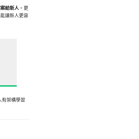
檔案給新人
。更
，能讓新人更容
人有架構學習