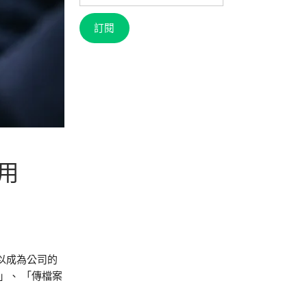
信
箱
訂閱
用
可以成為公司的
」、 「傳檔案