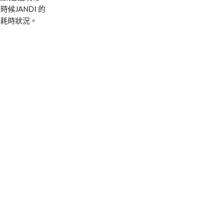
這時候
JANDI
的
的耗時狀況。