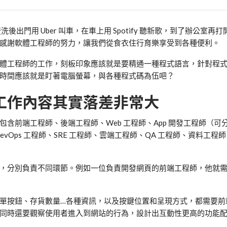
梳洗後出門用
Uber
叫車，在車上用
Spotify
聽新歌，到了辦公室再打
感謝軟體工程師的努力，讓我們從食衣住行育樂享受到各種便利。
體工程師的工作，刻板印象應該就是要精通一種程式語言，針對程
時間應該就是盯著電腦螢幕，與各種程式碼為伍吧？
工作內容其實落差非常大
包含前端工程師、後端工程師、
Web
工程師、
App
開發工程師（可
evOps
工程師、
SRE
工程師、雲端工程師、
QA
工程師、資料工程師
，分別負責不同環節。例如一位負責開發網頁的前端工程師，他就
單按鈕、存貨數量
…
各種資訊，以及按鍵位置和呈現方式，都需要前
同時還要觀察使用者進入到網站的行為，設計出互動性更高的功能