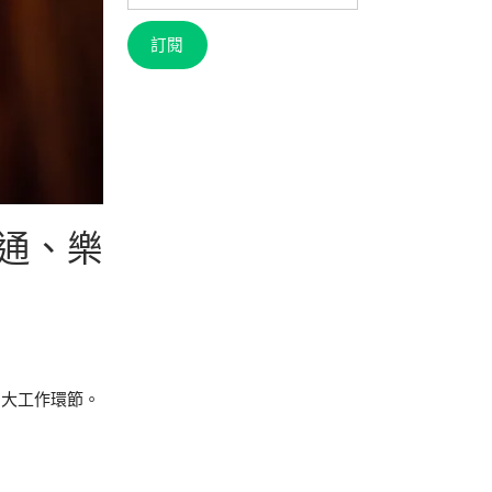
信
箱
訂閱
通、樂
三大工作環節。