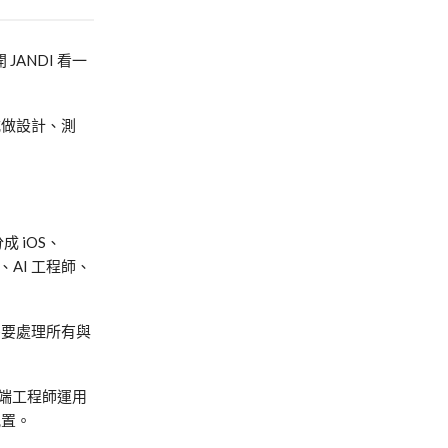
開
JANDI
看一
式做設計、測
分成
iOS
、
、
AI
工程師、
需要處理所有與
端工程師運用
配置。