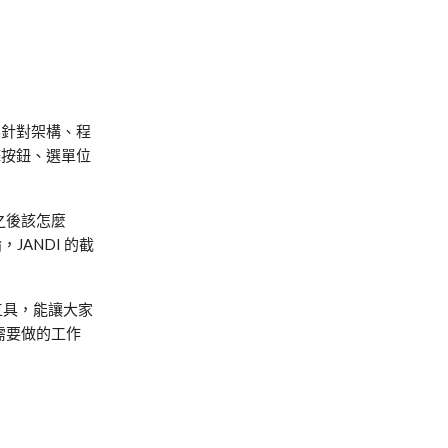
要針對架構、程
擊按鈕、選單位
之後該怎麼
論，
JANDI
的截
工具，能讓大家
需要做的工作