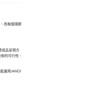
段，而每個環節
望成品呈現方
技術的可行性、
就能運用
JANDI