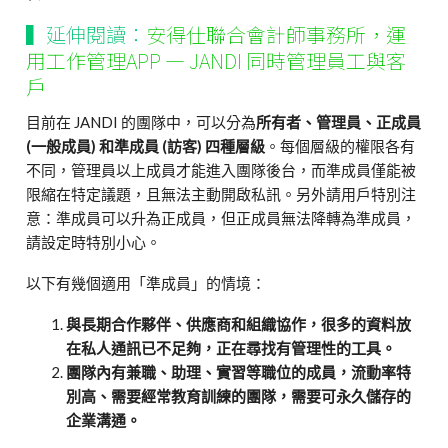
▍
延伸閱讀：
安得仕聯合會計師事務所，運
用工作管理APP — JANDI 同時管理員工與客
戶
目前在 JANDI 的團隊中，可以分為
所有者、管理員、正成員
(一般成員) 和準成員 (訪客) 四種層級
。每個層級的權限各有
不同，管理員以上成員才能進入團隊後台，而準成員僅能被
限縮在特定議題，且無法主動開啟私訊。另外請用戶特別注
意：準成員可以升為正成員，但正成員無法降轉為準成員，
請設定時特別小心。
以下有幾個適用「準成員」的情境：
與長期合作夥伴、供應商和組織協作，很多的資料放
在私人通訊已不足夠，正在尋找有管理性的工具。
團隊內有兼職、助理、實習等職位的成員，流動率特
別高、需要經常教育訓練的團隊，需要可永久儲存的
企業溝通。