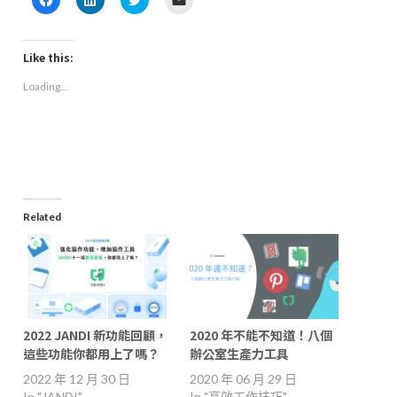
to
to
to
to
share
share
share
email
on
on
on
a
Facebook
LinkedIn
Twitter
link
(Opens
(Opens
(Opens
to
Like this:
in
in
in
a
new
new
new
friend
Loading...
window)
window)
window)
(Opens
in
new
window)
Related
2022 JANDI 新功能回顧，
2020 年不能不知道！八個
這些功能你都用上了嗎？
辦公室生產力工具
2022 年 12 月 30 日
2020 年 06 月 29 日
In "JANDI"
In "高效工作技巧"