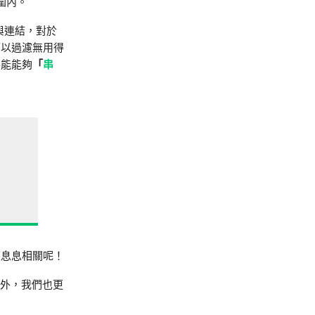
圍內。
與連結，對於
可以過濾無用得
要能能夠
「
串
座息息相關呢！
之外，我們也更