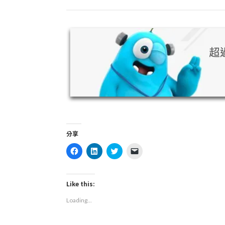
分享
Click
Click
Click
Click
to
to
to
to
share
share
share
email
on
on
on
a
Facebook
LinkedIn
Twitter
link
(Opens
(Opens
(Opens
to
Like this:
in
in
in
a
new
new
new
friend
Loading...
window)
window)
window)
(Opens
in
new
window)