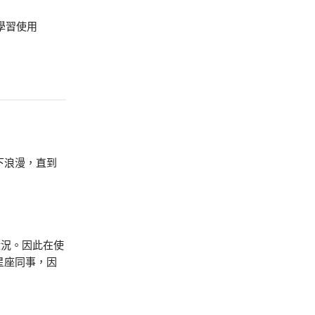
學習使用
下浪漫，直到
狀況。因此在使
星座同事，因