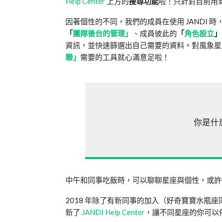
Help Center
上方的
搜尋功能
啦！只針對目前用
因著個性的不同，我們的成員在使用 JANDI
「
團隊後台的管理
」
、成員彼此的
「
角色設立
」
資訊，並快速篩選出自己需要的資料。對風象星
聯
」
需要的工具就心滿意足啦！
你是什
中午和同事吃飯時，可以聊聊星座與個性，或許
2018 年除了有新同事的加入（好奇寶寶水瓶座
新了
JANDI Help Center
，讓不同星座的你可以依