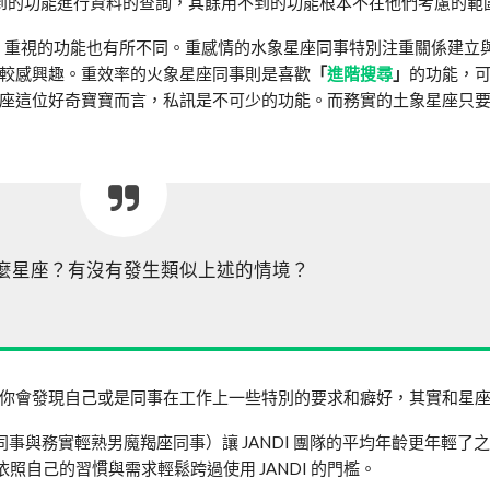
到的功能進行資料的查詢，其餘用不到的功能根本不在他們考慮的範
 時，重視的功能也有所不同。重感情的水象星座同事特別注重關係建立
較感興趣。重效率的火象星座同事則是喜歡
「
進階搜尋
」
的功能，
座這位好奇寶寶而言，私訊是不可少的功能。而務實的土象星座只
麼星座？有沒有發生類似上述的情境？
你會發現自己或是同事在工作上一些特別的要求和癖好，其實和星
同事與務實輕熟男魔羯座同事）讓 JANDI 團隊的平均年齡更年輕了
照自己的習慣與需求輕鬆跨過使用 JANDI 的門檻。