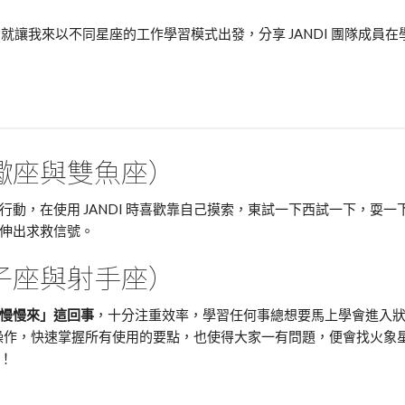
，就讓我來以不同星座的工作學習模式出發，分享 JANDI 團隊成員在
蠍座與雙魚座）
動，在使用 JANDI 時喜歡靠自己摸索，東試一下西試一下，耍一
伸出求救信號。
子座與射手座）
慢慢來」這回事
，十分注重效率，學習任何事總想要馬上學會進入
際的操作，快速掌握所有使用的要點，也使得大家一有問題，便會找火象
！