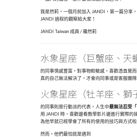
我是然莉，一個月前加入 JANDI，第一篇分享
JANDI 過程的觀察給大家！
JANDI Taiwan 成員 / 羅然莉
水象星座（巨蟹座、天
的同事情感豐富，對事物較敏感，喜歡憑直覺而行
真的自己無法解決了，才會向同事或是客服團隊
火象星座（牡羊座、獅
的同事則是行動派的代表，人生中
最無法忍受「
用 JANDI 時，喜歡邊看教學影片邊進行實
為他早就已經學會了所有的使用的技巧與方式啦
然而，他們最怕就是遇到