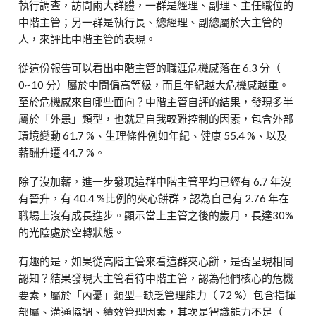
執行調查，訪問兩大群體，一群是經理、副理、主任職位的
中階主管；另一群是執行長、總經理、副總屬於大主管的
人，來評比中階主管的表現。
從這份報告可以看出中階主管的職涯危機感落在
6.3
分（
0~10
分）屬於中間偏高等級，而且年紀越大危機感越重。
至於危機感來自哪些面向？中階主管自評的結果，發現多半
屬於「外患」類型，也就是自我較難控制的因素，包含外部
環境變動
61.7 %
、生理條件例如年紀、健康
55.4 %
、以及
薪酬升遷
44.7 %
。
除了沒加薪，進一步發現這群中階主管平均已經有
6.7
年沒
有晉升，有
40.4 %
比例的夾心餅群，認為自己有
2.76
年在
職場上沒有成長進步。顯示當上主管之後的歲月，長達
30%
的光陰處於空轉狀態。
有趣的是，如果從高階主管來看這群夾心餅，是否呈現相同
認知？結果發現大主管看待中階主管，認為他們核心的危機
要素，屬於「內憂」類型
—
缺乏管理能力（
72 %
）包含指揮
部屬、溝通協調、績效管理因素，其次是智識能力不足（