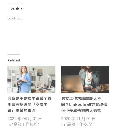
on
on
on
a
Facebook
LinkedIn
Twitter
link
(Opens
(Opens
(Opens
to
Like this:
in
in
in
a
new
new
new
friend
Loading...
window)
window)
window)
(Opens
in
new
window)
Related
究竟要不要接主管職？善
男女工作求職履歷大不
用這五招避開「空降主
同？LinkedIn 研究發現這
管」隱藏的雷區
個小差異帶來的大影響
2022 年 08 月 01 日
2020 年 11 月 04 日
In "高效工作技巧"
In "高效工作技巧"