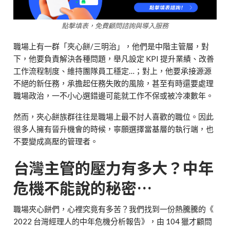
點擊填表，免費顧問諮詢與導入服務
職場上有一群「夾心餅
/
三明治」，他們是中階主管層，對
下，他要負責解決各種問題，舉凡設定
KPI
提升業績、改善
工作流程制度、維持團隊員工穩定
…
；對上，他要承接源源
不絕的新任務，承擔起任務失敗的風險，甚至有時還要處理
職場政治，一不小心選錯邊可能就工作不保或被冷凍數年。
然而，夾心餅族群往往是職場上最不討人喜歡的職位。因此
很多人擁有晉升機會的時候，寧願選擇當基層的執行端，也
不要變成高壓的管理者。
台灣主管的壓力有多大？中年
危機不能說的秘密
…
職場夾心餅們，心裡究竟有多苦？我們找到一份熱騰騰的
《
2022
台灣經理人的中年危機分析報告
》，由
104
獵才顧問