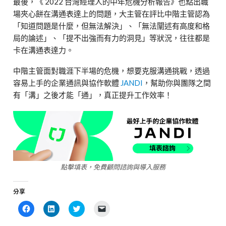
最後，《
2022
台灣經理人的中年危機分析報告
》也點出職
場夾心餅在溝通表達上的問題，大主管在評比中階主管認為
「知道問題是什麼，但無法解決」、「無法闡述有高度和格
局的論述」、「提不出強而有力的洞見」等狀況，往往都是
卡在溝通表達力。
中階主管面對職
涯下半場的危機，想要克服溝通挑戰，透過
容易上手的企業通訊與協作軟體
JANDI
，幫助你與團隊之間
有「溝」之後才能「通」，真正提升工作效率！
點擊填表，免費顧問諮詢與導入服務
分享
Click
Click
Click
Click
to
to
to
to
share
share
share
email