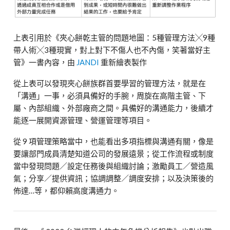
上表引用於
《夾心餅乾主管的問題地圖：
5
種管理方法╳
9
種
帶人術╳
3
種現實，對上對下不傷人也不內傷，笑著當好主
管》一書內容，由
JANDI
重新繪表製作
從上表可以發現夾心餅族群首要學習的管理方法，就是在
「溝通」一事，必須具備好的手腕，周旋在高階主管、下
屬、內部組織、外部廠商之間。具備好的溝通能力，後續才
能逐一展開資源管理、營運管理等項目。
從
9
項管理策略當中，也能看出多項指標與溝通有關，像是
要讓部門成員清楚知道公司的發展遠景；從工作流程或制度
當中發現問題／設定任務後與組織討論；激勵員工／營造風
氣；分享／提供資訊；協調調整／調度安排；以及決策後的
佈達
…
等，都仰賴高度溝通力。