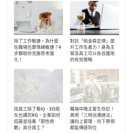
除了工作敏捷，為什麼
對抗「帕金森定律」提
在職場也要情緒敏捷？4
升工作生產力！身為主
步驟助你克服思考僵
管及員工可以各自運用
化！
的有效策略
找員工除了看IQ、EQ現
職場中階主管生存記！
在也講究RQ，企業如何
善用「三明治溝通法」
招募並培養「韌性商
讓向上管理、向下帶領
數」高分員工？
都能傳達到位