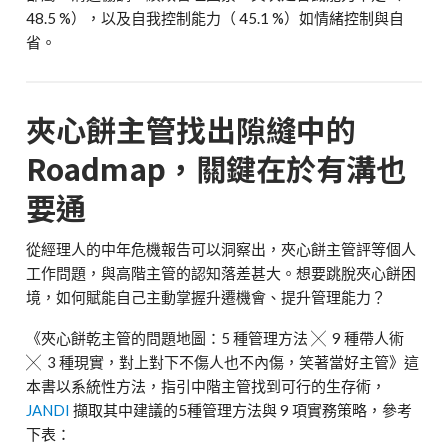
48.5 %
），以及自我控制能力（
45.1 %
）如情緒控制與自
省。
夾心餅主管找出隙縫中的
Roadmap
，關鍵在於有溝也
要通
從經理人的中年危機報告可以洞察出，夾心餅主管評等個人
工作問題，與高階主管的認知落差甚大。想要跳脫夾心餅困
境，如何賦能自己主動掌握升遷機會、提升管理能力？
《夾心餅乾主管的問題地圖：
5
種管理方法
╳
9
種帶人術
╳
3
種現實，對上對下不傷人也不內傷，笑著當好主管》這
本書以系統性方法，指引中階主管找到可行的生存術，
JANDI
擷取其中建議的
5
種管理方法與
9
項實務策略，參考
下表：