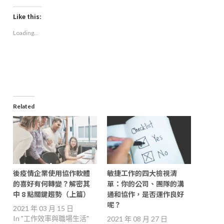
on
on
on
a
Facebook
LinkedIn
Twitter
link
(Opens
(Opens
(Opens
to
Like this:
in
in
in
a
new
new
new
friend
Loading...
window)
window)
window)
(Opens
in
new
window)
Related
後疫情企業使用協作軟體
敏捷工作的四大檢視清
的喜好有何轉變？解密其
單：你的公司、團隊的溝
中 8 點關鍵趨勢（上篇）
通和協作，是否運作良好
呢？
2021 年 03 月 15 日
In "工作效率與職場生活"
2021 年 08 月 27 日