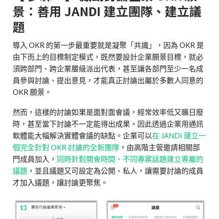
景：善用 JANDI 建立團隊、建立議
題
導入 OKR 的第一步最重要就是凝聚「共識」，因為 OKR 是
由下而上的目標制定模式，既然要設計企業願景目標，就必
須跨部門、跨企業層級派出代表，甚至讓各部門至少一名成
員參與討論、提出意見，才能真正討論出屬於多數人同意的
OKR 願景。
然而，這樣的討論如果是面對面會議，經常效率低又曠日廢
時，甚至當下討論不一定能得出成果。因此透過企業用通訊
軟體能大幅解決實體會議的缺點。企業可以
在 JANDI 建立一
個完全針對 OKR 討論的全新團隊
，由高階主管邀請相關部
門成員加入，
同時針對開會時間、不同專案話題建立專屬的
議題
，並且議題又可設定為公開、私人，讓需要討論的成員
才加入議題，讓討論更聚焦。