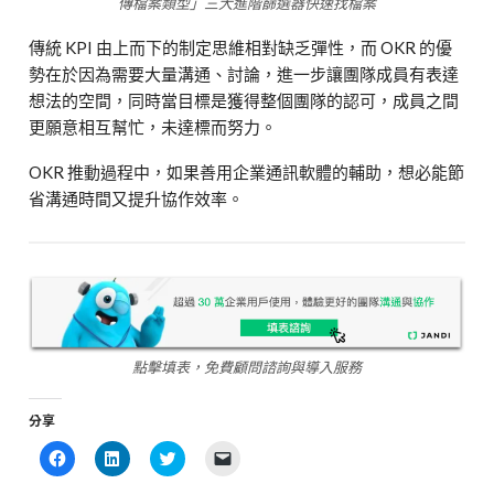
傳檔案類型」三大進階篩選器快速找檔案
傳統 KPI 由上而下的制定思維相對缺乏彈性，而 OKR 的優
勢在於因為需要大量溝通、討論，進一步讓團隊成員有表達
想法的空間，同時當目標是獲得整個團隊的認可，成員之間
更願意相互幫忙，未達標而努力。
OKR 推動過程中，如果善用企業通訊軟體的輔助，想必能節
省溝通時間又提升協作效率。
點擊填表，免費顧問諮詢與導入服務
分享
Click
Click
Click
Click
to
to
to
to
share
share
share
email