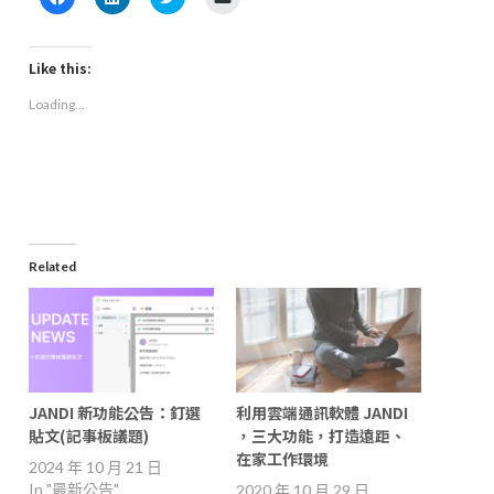
to
to
to
to
share
share
share
email
on
on
on
a
Facebook
LinkedIn
Twitter
link
(Opens
(Opens
(Opens
to
Like this:
in
in
in
a
new
new
new
friend
Loading...
window)
window)
window)
(Opens
in
new
window)
Related
JANDI 新功能公告：釘選
利用雲端通訊軟體 JANDI
貼文(記事板議題)
，三大功能，打造遠距、
在家工作環境
2024 年 10 月 21 日
In "最新公告"
2020 年 10 月 29 日