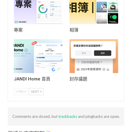
專案
相簿
JANDI Home 首頁
封存議題
PREV
NEXT
Comments are closed, but
trackbacks
and pingbacks are open.