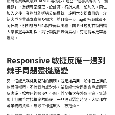
這時候業務就能以
JANDI
為核心，建立一個專案導向的「新
議題」，邀請專案經理、設計師、行銷人員一起加入。同仁
加入之後，業務就能透過公佈欄統一說明本次提案目的，介
紹客戶企業基本資訊及需求，並且進一步
Tag@
指派成員不
同任務，例如請設計師調整簡報風格、請
PM
規劃甘特圖讓
大家掌握專案期程、請行銷提供宣傳素材，有助提案更容易
過關。
Responsive
敏捷反應
—
遇到
棘手問題靈機應變
另一個讓業務感到繁瑣的問題，就是如果用一般市面上通訊
軟體傳檔案，不論對內或對外，業務經常會遇到客戶或同事
反應說，檔案已經過期打不開，甚至每次在外頭開會，無法
馬上打開筆電找檔案的時候，一旦遇到緊急時刻，大家都在
等業務的資料，導致工作進度因此被拖延。