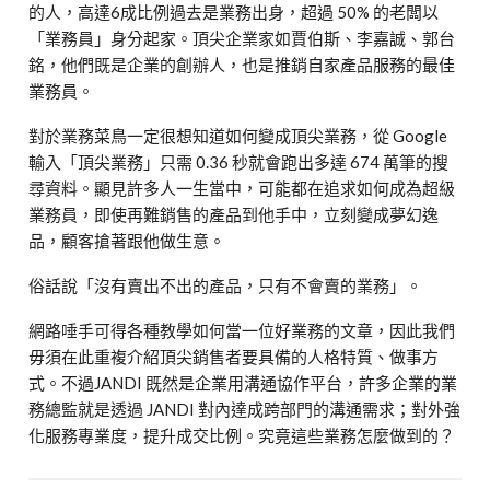
的人，高達
6
成比例過去是業務出身，超過
50%
的老闆以
「業務員」身分起家。頂尖企業家如賈伯斯、李嘉誠、郭台
銘，他們既是企業的創辦人，也是推銷自家產品服務的最佳
業務員。
對於業務菜鳥一定很想知道如何變成頂尖業務，從
Google
輸入「頂尖業務」只需
0.36
秒就會跑出多達
674
萬筆的搜
尋資料。顯見許多人一生當中，可能都在追求如何成為超級
業務員，即使再難銷售的產品到他手中，立刻變成夢幻逸
品，顧客搶著跟他做生意。
俗話說「沒有賣出不出的產品，只有不會賣的業務」。
網路唾手可得各種教學如何當一位好業務的文章，因此我們
毋須在此重複介紹頂尖銷售者要具備的人格特質、做事方
式。不過
JANDI
既然是企業用溝通協作平台，許多企業的業
務總監就是透過
JANDI
對內達成跨部門的溝通需求；對外強
化服務專業度，提升成交比例。究竟這些業務怎麼做到的？