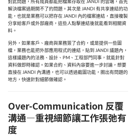
對此問題，所有成員都能把檔案存取在
JANDI
的雲端，首先
解決檔案過期開不了的問題。其次是
JANDI
有共享連結的功
能，也就是業務可以把存在
JANDI
內的檔案連結，直接複製
分享給客戶或外部廠商，這些人點擊連結後就能看到相關資
料。
另外，如果客戶、廠商與業務簽了合約，或是提供一些圖
檔，業務也能把外部應用程式的連結，貼到
JANDI
議題內，
這樣議題內的法務、設計、
PM
、工程部門同事，就能針對
資料做即時確認。如果合約、資料內容要進一步討論，想要
直接在
JANDI
內溝通，也可以透過截圖功能，圈出有問題的
地方，快速針對細節做確認。
Over-Communication
反覆
溝通
—
重視細節讓工作張弛有
度