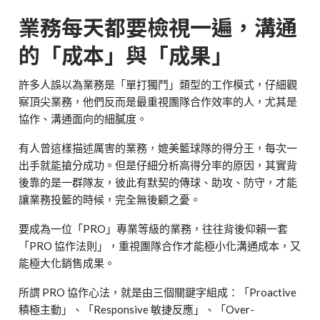
業務每天都要檢視一遍，溝通
的「成本」與「成果」
許多人誤以為業務是「單打獨鬥」類型的工作模式，仔細觀
察頂尖業務，他們反而是最重視團隊合作效率的人，尤其是
協作、溝通面向的細膩度。
有人曾這樣描述厲害的業務，媲美籃球隊的得分王，每次一
出手就能搶分成功。但是仔細分析高得分率的原因，其實背
後靠的是一群隊友，彼此有默契的傳球、助攻、防守，才能
讓業務投籃的時候，完全無後顧之憂。
要成為一位「
PRO
」專業等級的業務，往往背後仰賴一套
「
PRO
協作法則」，重視團隊合作才能極小化溝通成本，又
能極大化銷售成果。
所謂
PRO
協作心法，就是由三個關鍵字組成：「
Proactive
積極主動」、「
Responsive
敏捷反應」、「
Over-