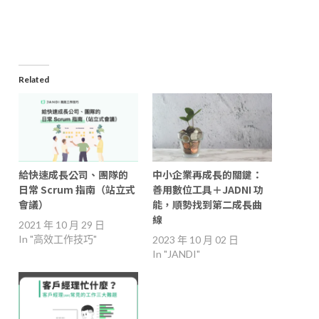
window)
Related
給快速成長公司、團隊的
中小企業再成長的關鍵：
日常 Scrum 指南（站立式
善用數位工具＋JADNI 功
會議）
能，順勢找到第二成長曲
線
2021 年 10 月 29 日
In "高效工作技巧"
2023 年 10 月 02 日
In "JANDI"