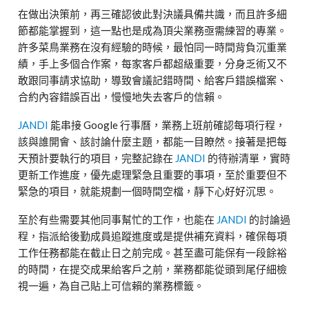
在做出決策前，再三確認彼此對決議具備共識，而且許多細
節都能掌握到，這一點也是成為頂尖業務亟需練習的專業。
許多菜鳥業務在沒有經驗的時候，最怕同一時間背負沉重業
績，手上多個合作案，每家客戶都超級重要，分身乏術又不
敢跟同事請求協助，導致會議記錯時間、給客戶錯誤檔案、
合約內容錯誤百出，慢慢地失去客戶的信賴。
JANDI
能串接
Google
行事曆，業務上班前確認每項行程，
該與誰開會、該討論什麼主題，都能一目瞭然。接著是把每
天預計要執行的項目，完整記錄在
JANDI
的待辦清單，實時
更新工作進度，優先處理緊急且重要的事項，至於重要但不
緊急的項目，就能規劃一個時間空檔，靜下心好好沉思。
至於有些需要其他同事幫忙的工作，也能在
JANDI
的討論過
程，指派給後勤成員追蹤進度或是提供補充資料，確保每項
工作任務都能在截止日之前完成。甚至盡可能保有一段餘裕
的時間，在提交成果給客戶之前，業務都能從頭到尾仔細檢
視一遍，為自己貼上可信賴的業務標籤。