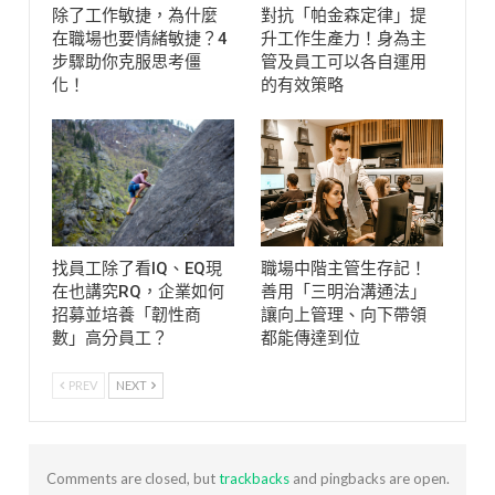
除了工作敏捷，為什麼
對抗「帕金森定律」提
在職場也要情緒敏捷？4
升工作生產力！身為主
步驟助你克服思考僵
管及員工可以各自運用
化！
的有效策略
找員工除了看IQ、EQ現
職場中階主管生存記！
在也講究RQ，企業如何
善用「三明治溝通法」
招募並培養「韌性商
讓向上管理、向下帶領
數」高分員工？
都能傳達到位
PREV
NEXT
Comments are closed, but
trackbacks
and pingbacks are open.