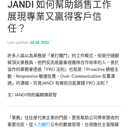
JANDI 如何幫助銷售工作
展現專業又贏得客戶信
任？
Last updated
Jul 20, 2022
許多人誤以為業務是「單打獨鬥」的工作模式，但是仔細觀
察頂尖業務員，他們反而是最重視團隊合作效率的人。善於
協作的業務會透過「
PRO
法則」也就是「
Proactive
積極主
動、
Responsive
敏捷反應、
Over-Communication
反覆溝
通」的濃縮，究竟
JANDI
有哪些功能實踐
PRO
法則？
文
/ JANDI
特約編輯陳薪智
「業務」往往是代表企業的門面，更是幫助公司帶來營收的
重要功臣。從
人力銀行
公布的數據發現，台灣擔任主管階層