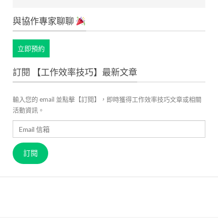
與協作專家聊聊
立即預約
訂閱 【工作效率技巧】最新文章
輸入您的 email 並點擊【訂閱】，即時獲得工作效率技巧文章或相關
活動資訊。
Email
信
箱
訂閱
關於 JANDI
產品官網
用戶案例
高效工作管理
最新資訊
成員故事
價格方案
聯絡我們