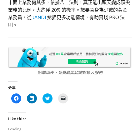
市面上業務何其多，依據八二法則，真正能出頭天變成頂尖
業務的比例，大約僅
20%
的機率。想要晉身為少數的黃金
業務員，從
JANDI
挖掘更多功能情境，有助實踐
PRO
法
則。
點擊填表，免費顧問諮詢與導入服務
分享
Click
Click
Click
Click
to
to
to
to
share
share
share
email
on
on
on
a
Facebook
LinkedIn
Twitter
link
(Opens
(Opens
(Opens
to
Like this:
in
in
in
a
new
new
new
friend
Loading...
window)
window)
window)
(Opens
in
new