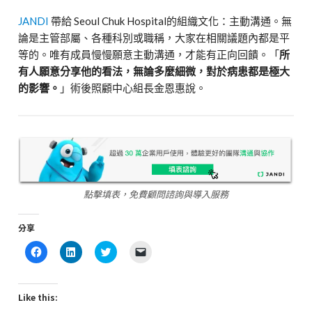
JANDI
帶給 Seoul Chuk Hospital的組織文化：主動溝通。無
論是主管部屬、各種科別或職稱，大家在相關議題內都是平
等的。唯有成員慢慢願意主動溝通，才能有正向回饋。「
所
有人願意分享他的看法，無論多麼細微，對於病患都是極大
的影響。
」術後照顧中心組長金恩惠說。
點擊填表，免費顧問諮詢與導入服務
分享
Click
Click
Click
Click
to
to
to
to
share
share
share
email
on
on
on
a
Facebook
LinkedIn
Twitter
link
(Opens
(Opens
(Opens
to
Like this:
in
in
in
a