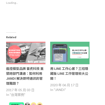
new
new
new
friend
Loading...
window)
window)
window)
(Opens
in
new
window)
Related
遙控模型品牌 雷虎科技 重
用 LINE 工作心累？三招隱
塑跨部門溝通：如何利用
藏版 LINE 工作管理術大公
JANDI 解決即時通訊的管
開！
理難題？
2020 年 06 月 17 日
In "JANDI"
2017 年 05 月 03 日
In "台灣案例"