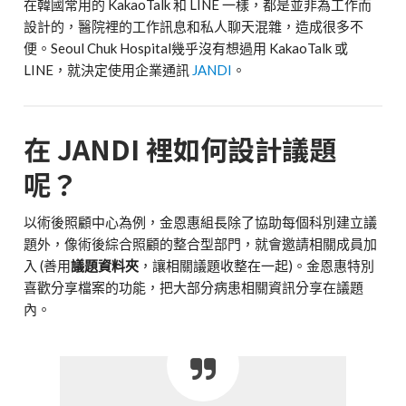
在韓國常用的 KakaoTalk 和 LINE 一樣，都是並非為工作而
設計的，醫院裡的工作訊息和私人聊天混雜，造成很多不
便。Seoul Chuk Hospital幾乎沒有想過用 KakaoTalk 或
LINE，就決定使用企業通訊
JANDI
。
在 JANDI 裡如何設計議題
呢？
以術後照顧中心為例，金恩惠組長除了協助每個科別建立議
題外，像術後綜合照顧的整合型部門，就會邀請相關成員加
入 (善用
議題資料夾
，讓相關議題收整在一起)。金恩惠特別
喜歡分享檔案的功能，把大部分病患相關資訊分享在議題
內。