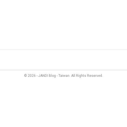
管理
最新資訊
成員故事
價格方案
聯絡我們
© 2026 - JANDI Blog - Taiwan. All Rights Reserved.