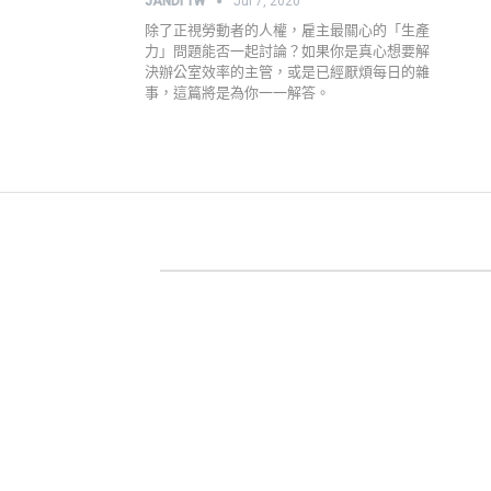
JANDI TW
Jul 7, 2020
除了正視勞動者的人權，雇主最關心的「生產
力」問題能否一起討論？如果你是真心想要解
決辦公室效率的主管，或是已經厭煩每日的雜
事，這篇將是為你一一解答。
關於 JANDI
產品官網
用戶案例
高效工作