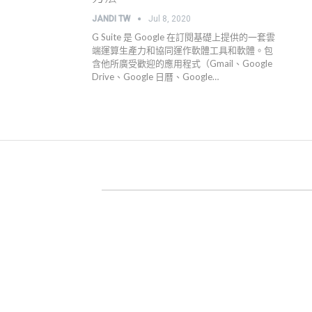
JANDI TW
Jul 8, 2020
G Suite 是 Google 在訂閱基礎上提供的一套雲
端運算生產力和協同運作軟體工具和軟體。包
含他所廣受歡迎的應用程式（Gmail、Google
Drive、Google 日曆、Google…
關於 JANDI
產品官網
用戶案例
高效工作