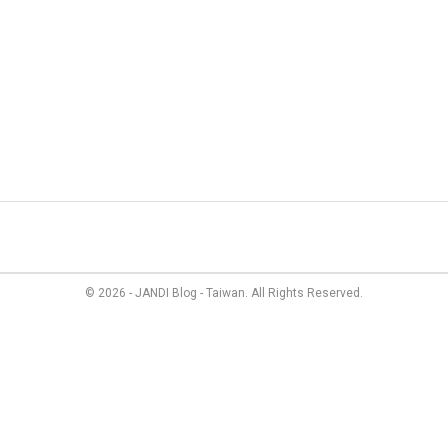
管理
最新資訊
成員故事
價格方案
聯絡我們
© 2026 - JANDI Blog - Taiwan. All Rights Reserved.