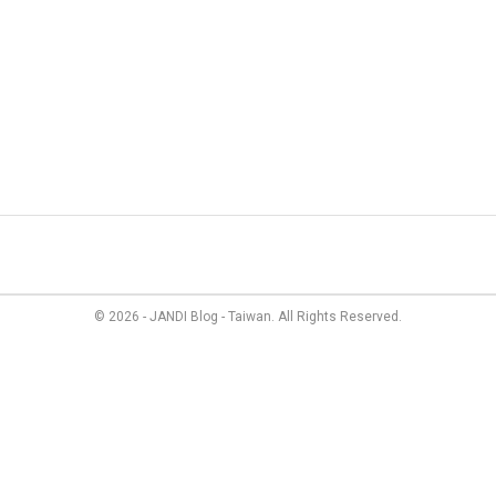
管理
最新資訊
成員故事
價格方案
聯絡我們
© 2026 - JANDI Blog - Taiwan. All Rights Reserved.