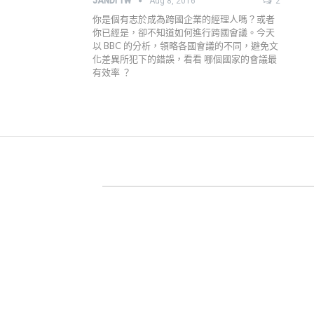
JANDI TW
Aug 8, 2016
2
你是個有志於成為跨國企業的經理人嗎？或者
你已經是，卻不知道如何進行跨國會議。今天
以 BBC 的分析，領略各國會議的不同，避免文
化差異所犯下的錯誤，看看 哪個國家的會議最
有效率 ？
關於 JANDI
產品官網
用戶案例
高效工作