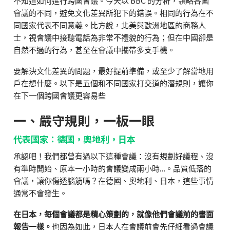
不知道如何進行跨國會議。今天以 BBC 的分析，領略各國
會議的不同，避免文化差異所犯下的錯誤。相同的行為在不
同國家代表不同意義。比方說，北美與歐洲地區的商務人
士，視會議中接聽電話為非常不禮貌的行為；但在中國卻是
自然不過的行為，甚至在會議中攜帶多支手機。
要解決文化差異的問題，最好提前準備，或至少了解當地用
戶在想什麼。以下是五個和不同國家打交道的潛規則，讓你
在下一個跨國會議更容易些
一、嚴守規則，一板一眼
代表國家：德國，奧地利，日本
承認吧！我們都曾有過以下這種會議：沒有規劃好議程、沒
有準時開始、原本一小時的會議變成兩小時…。品質低落的
會議，讓你傷透腦筋嗎？在德國、奧地利、日本，這些事情
通常不會發生。
在日本，每個會議都是精心策劃的，就像他們會議前的書面
報告一樣。
也因為如此，日本人在會議前會先仔細看過會議