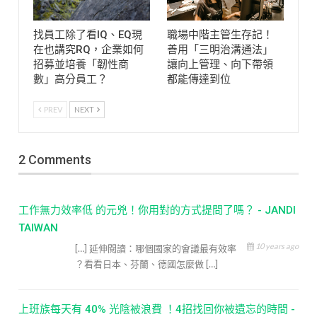
找員工除了看IQ、EQ現
職場中階主管生存記！
在也講究RQ，企業如何
善用「三明治溝通法」
招募並培養「韌性商
讓向上管理、向下帶領
數」高分員工？
都能傳達到位
PREV
NEXT
2 Comments
工作無力效率低 的元兇！你用對的方式提問了嗎？ - JANDI
TAIWAN
10 years ago
[…] 延伸閱讀：哪個國家的會議最有效率
？看看日本、芬蘭、德國怎麼做 […]
上班族每天有 40% 光陰被浪費 ！4招找回你被遺忘的時間 -