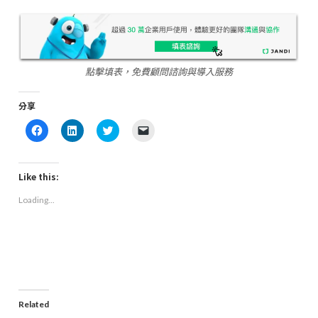
點擊填表，免費顧問諮詢與導入服務
分享
Click
Click
Click
Click
to
to
to
to
share
share
share
email
on
on
on
a
Facebook
LinkedIn
Twitter
link
(Opens
(Opens
(Opens
to
Like this:
in
in
in
a
new
new
new
friend
Loading...
window)
window)
window)
(Opens
in
new
window)
Related