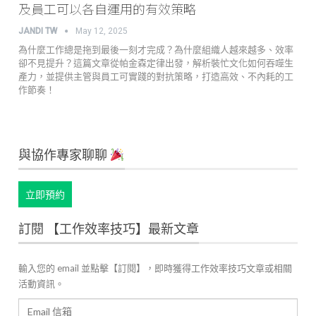
及員工可以各自運用的有效策略
JANDI TW
May 12, 2025
為什麼工作總是拖到最後一刻才完成？為什麼組織人越來越多、效率
卻不見提升？這篇文章從帕金森定律出發，解析裝忙文化如何吞噬生
產力，並提供主管與員工可實踐的對抗策略，打造高效、不內耗的工
作節奏！
與協作專家聊聊
立即預約
訂閱 【工作效率技巧】最新文章
輸入您的 email 並點擊【訂閱】，即時獲得工作效率技巧文章或相關
活動資訊。
Email