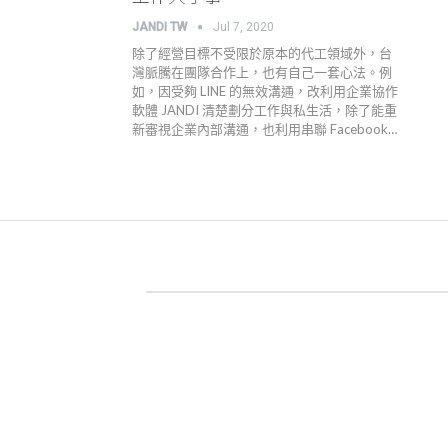
JANDI TW
Jul 7, 2020
除了經營目標不受限於原本的代工領域外，台
灣脈騰在團隊合作上，也有自己一套心法。例
如，因受夠 LINE 的無效溝通，改利用企業協作
軟體 JANDI 清楚劃分工作與私生活，除了能重
新審視企業內部溝通，也利用串聯 Facebook…
關於 JANDI
產品官網
用戶案例
高效工作