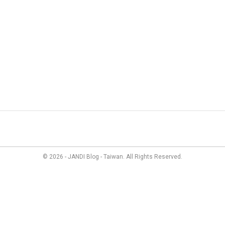
管理
最新資訊
成員故事
價格方案
聯絡我們
© 2026 - JANDI Blog - Taiwan. All Rights Reserved.