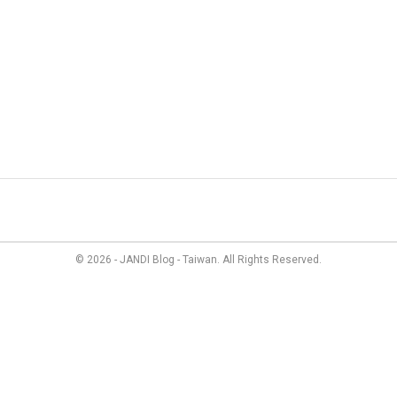
管理
最新資訊
成員故事
價格方案
聯絡我們
© 2026 - JANDI Blog - Taiwan. All Rights Reserved.