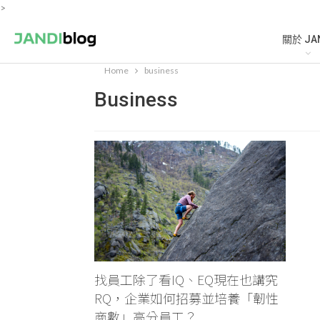
>
關於 JA
Home
business
Business
找員工除了看IQ、EQ現在也講究
RQ，企業如何招募並培養「韌性
商數」高分員工？