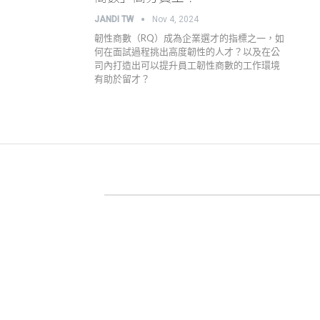
JANDI TW
Nov 4, 2024
韌性商數（RQ）成為企業選才的指標之一，如
何在面試過程挑出高度韌性的人才？以及在公
司內打造出可以提升員工韌性商數的工作環境
有助於留才？
關於 JANDI
產品官網
用戶案例
高效工作