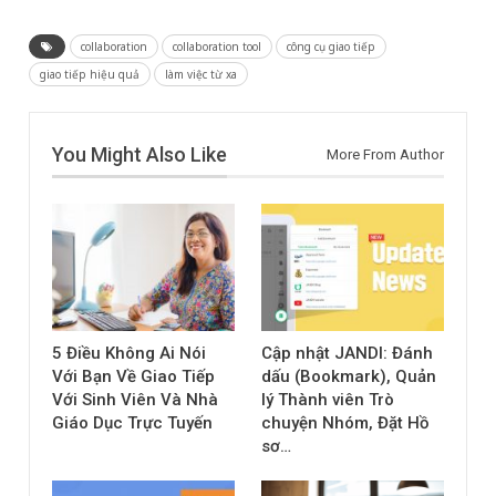
collaboration
collaboration tool
công cụ giao tiếp
giao tiếp hiệu quả
làm việc từ xa
You Might Also Like
More From Author
5 Điều Không Ai Nói
Cập nhật JANDI: Đánh
Với Bạn Về Giao Tiếp
dấu (Bookmark), Quản
Với Sinh Viên Và Nhà
lý Thành viên Trò
Giáo Dục Trực Tuyến
chuyện Nhóm, Đặt Hồ
sơ…