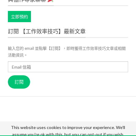
立即預約
訂閱 【工作效率技巧】最新文章
輸入您的 email 並點擊【訂閱】，即時獲得工作效率技巧文章或相關
活動資訊。
Email
信
箱
訂閱
關於 JANDI
產品官網
用戶案例
高效工作管理
最新資訊
成員故事
價格方案
聯絡我們
This website uses cookies to improve your experience. We'll
assume you're ok with this, but you can opt-out if you wish.
© 2026 - JANDI Blog - Taiwan. All Rights Reserved.