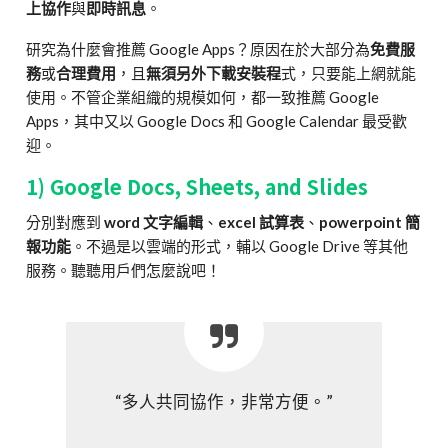
上協作
與
即時訊息
。
研究為什麼會推薦 Google Apps？原因在於大部分為
免費服
務
或
合理費用
，且
無須另外下載安裝程
式，只要能上網就能
使用。不管企業組織的規模如何，都一致推薦 Google
Apps，其中又以 Google Docs 和 Google Calendar 最受歡
迎。
1) Google Docs, Sheets, and Slides
分別對應到
word 文字編輯
、
excel 試算表
、
powerpoint 簡
報功能
。不過是以雲端的形式，輔以 Google Drive 等其他
服務。聽聽用戶們怎麼說吧！
“多人共同協作，非常方便。”