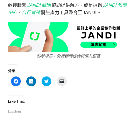
歡迎聯繫
JANDI 顧問
協助提供解方、或是透過
JANDI 教學
中心
，
自行嘗試
將生產力工具整合至 JANDI。
點擊填表，免費顧問諮詢與導入服務
分享
Click
Click
Click
Click
to
to
to
to
share
share
share
email
on
on
on
a
Facebook
LinkedIn
Twitter
link
(Opens
(Opens
(Opens
to
Like this:
in
in
in
a
new
new
new
friend
Loading...
window)
window)
window)
(Opens
in
new
window)