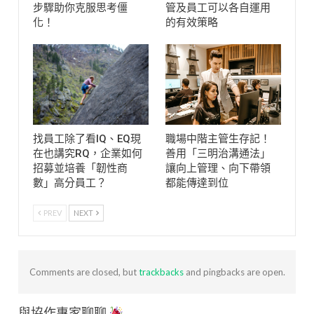
步驟助你克服思考僵
管及員工可以各自運用
化！
的有效策略
找員工除了看IQ、EQ現
職場中階主管生存記！
在也講究RQ，企業如何
善用「三明治溝通法」
招募並培養「韌性商
讓向上管理、向下帶領
數」高分員工？
都能傳達到位
PREV
NEXT
Comments are closed, but
trackbacks
and pingbacks are open.
與協作專家聊聊