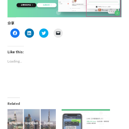
分享
Click
Click
Click
Click
to
to
to
to
share
share
share
email
on
on
on
a
Facebook
LinkedIn
Twitter
link
(Opens
(Opens
(Opens
to
Like this:
in
in
in
a
new
new
new
friend
Loading...
window)
window)
window)
(Opens
in
new
window)
Related