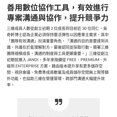
善用數位協作工具，有效進行
專案溝通與協作，提升競爭力
三維成員人數從創立初期 2 位成長到目前近 30 位同仁，吳
奇軒博士認為企業必須保持靈活彈性以因應業主需求，其中
「團隊有效溝通」扮演重要角色，「溝通的目的是要達到共
識，共識在於能理解對方，最後認同並採取行動。隨著三維
團隊規模成長，溝通的制度與工具更顯重要。」三維從創立
初期就導入 JANDI，多年來陸續從 FREE、PREMIUM、升
級到 ENTERPRISE 方案，藉由版本提升享有更多儲存空
間、視訊會議、免費準成員數量及成員儲存空間無上限等額
外功能，也協助三維在營運管理、跨部門溝通大幅提升效
率。