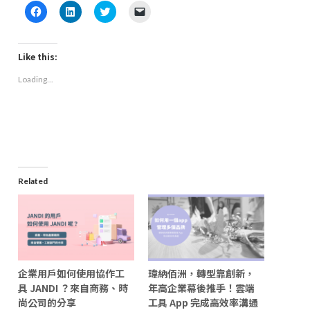
Click
Click
Click
Click
to
to
to
to
share
share
share
email
on
on
on
a
Facebook
LinkedIn
Twitter
link
(Opens
(Opens
(Opens
to
Like this:
in
in
in
a
new
new
new
friend
Loading...
window)
window)
window)
(Opens
in
new
window)
Related
企業用戶如何使用協作工
瑋納佰洲，轉型靠創新，
具 JANDI ？來自商務、時
年高企業幕後推手！雲端
尚公司的分享
工具 App 完成高效率溝通