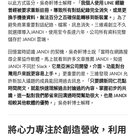
以此方式區分，吳奇軒博士解釋，「
我個人使用 LINE 經驗
曾經被要求重新註冊，導致所有對話紀錄完全消失，或是更
換手機後資料，無法百分之百確保能轉移到新裝置。
」為了
避免商業重要對話紀錄、檔案、訊息消失，三維甫創立不久
就選擇導入JANDI，使用至今長達六年，公司所有資料完整
儲存於 JANDI 雲端。
回憶當時認識 JANDI 的契機，吳奇軒博士說「當時在網路搜
尋企業協作軟體，馬上就看到許多文章推薦 JANDI，知道
JANDI 不同於 Slack，
它是亞洲公司開發，介面、功能對台
灣用戶來說更容易上手。
」更重要的是，三維發現 JANDI 允
許新加入議題的成員能回溯過去訊息，「
只要請新同仁花點
時間爬文，就能快速理解過去討論過的內容、掌握初步的共
識，這一點對我們節省來回溝通時間幫助很大，也是 JANDI
相較其他軟體的優勢，
」吳奇軒博士解釋。
將心力專注於創造營收，利用