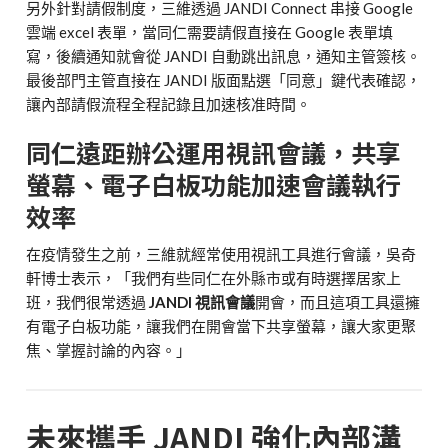
另外針對請假制度，三維透過 JANDI Connect 串接 Google
雲端 excel 表單，當同仁需要請假直接在 Google 表單填
寫，後續通知就會從 JANDI 自動跳出訊息，通知主管簽核。
最後部門主管直接在 JANDI 版面點選「同意」鍵代表確認，
讓內部請假流程全程記錄且加速核准時間。
同仁遠距辦公運用視訊會議，共享
螢幕、電子白板功能加速會議執行
效率
在疫情發生之前，三維就經常使用視訊工具進行會議，吳奇
軒博士表示，「我們有些同仁在外縣市或有時選擇居家上
班，我們很常透過
JANDI 視訊會議
開會，而且這項工具還擁
有電子白板功能，讓我們在開會當下共享螢幕，讓大家更聚
焦、掌握討論的內容。」
未來攜手 JANDI 強化內部溝