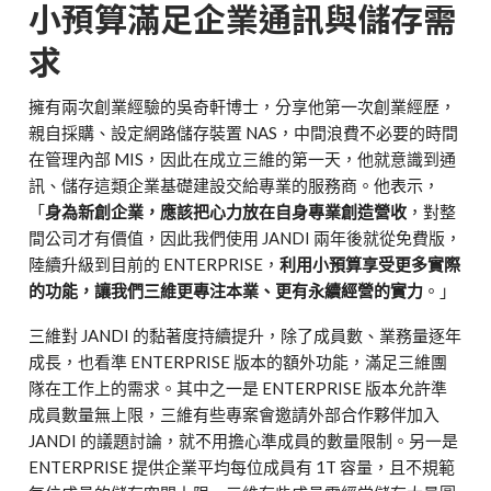
小預算滿足企業通訊與儲存需
求
擁有兩次創業經驗的吳奇軒博士，分享他第一次創業經歷，
親自採購、設定網路儲存裝置 NAS，中間浪費不必要的時間
在管理內部 MIS，因此在成立三維的第一天，他就意識到通
訊、儲存這類企業基礎建設交給專業的服務商。他表示，
「
身為新創企業，應該把心力放在自身專業創造營收
，對整
間公司才有價值，因此我們使用 JANDI 兩年後就從免費版，
陸續升級到目前的 ENTERPRISE，
利用小預算享受更多實際
的功能，讓我們三維更專注本業、更有永續經營的實力
。」
三維對 JANDI 的黏著度持續提升，除了成員數、業務量逐年
成長，也看準 ENTERPRISE 版本的額外功能，滿足三維團
隊在工作上的需求。其中之一是 ENTERPRISE 版本允許準
成員數量無上限，三維有些專案會邀請外部合作夥伴加入
JANDI 的議題討論，就不用擔心準成員的數量限制。另一是
ENTERPRISE 提供企業平均每位成員有 1T 容量，且不規範