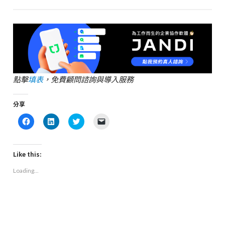
點擊
填表
，免費顧問諮詢與導入服務
分享
Click
Click
Click
Click
to
to
to
to
share
share
share
email
on
on
on
a
Facebook
LinkedIn
Twitter
link
(Opens
(Opens
(Opens
to
Like this:
in
in
in
a
new
new
new
friend
Loading...
window)
window)
window)
(Opens
in
new
window)