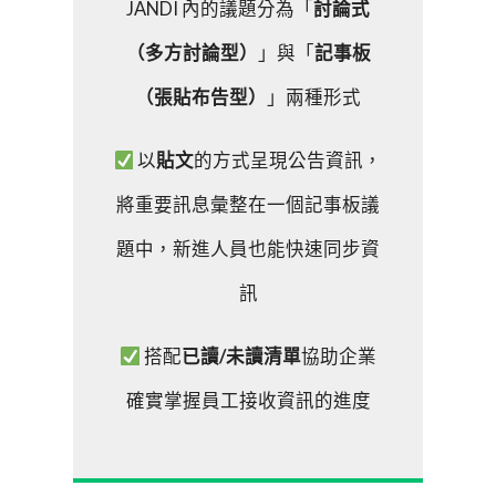
JANDI 內的議題分為「
討論式
（多方討論型）
」與「
記事板
（張貼布告型）
」兩種形式
以
貼文
的方式呈現公告資訊，
將重要訊息彙整在一個記事板議
題中，新進人員也能快速同步資
訊
搭配
已讀/未讀清單
協助企業
確實掌握員工接收資訊的進度