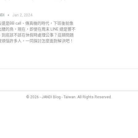
NDI
Jan 2, 2024
去還是BB call、傳真機的時代，下班後就像
出籠的鳥，現在，即使在周末 LINE 總是響不
。到底該不該在休假時處理公事？這類問題
實煩惱許多人，一同探討怎麼面對解決吧！
管理
最新資訊
成員故事
價格方案
聯絡我們
© 2026 - JANDI Blog - Taiwan. All Rights Reserved.