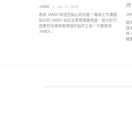
炸
JANDI
Jan 10, 2024
原來 JANDI 有這些貼心的功能！專為工作溝通
JA
設計的 JANDI 站在企業管理者角度，致力於打
過
造更符合使用者情境的協作工具！只要善用
放
JANDI…
停
確
關於 JANDI
產品官網
用戶案例
高效工作