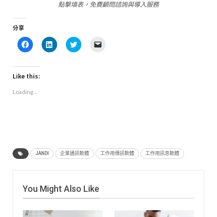
點擊填表，免費顧問諮詢與導入服務
分享
Click
Click
Click
Click
to
to
to
to
share
share
share
email
on
on
on
a
Facebook
LinkedIn
Twitter
link
(Opens
(Opens
(Opens
to
Like this:
in
in
in
a
new
new
new
friend
Loading...
window)
window)
window)
(Opens
in
new
window)
JANDI
企業通訊軟體
工作用傳訊軟體
工作用訊息軟體
You Might Also Like