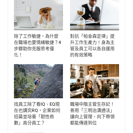
除了工作敏捷，為什麼
對抗「帕金森定律」提
在職場也要情緒敏捷？4
升工作生產力！身為主
步驟助你克服思考僵
管及員工可以各自運用
化！
的有效策略
找員工除了看IQ、EQ現
職場中階主管生存記！
在也講究RQ，企業如何
善用「三明治溝通法」
招募並培養「韌性商
讓向上管理、向下帶領
數」高分員工？
都能傳達到位