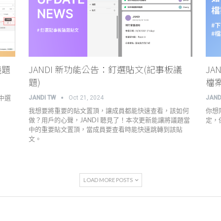
議題
JANDI 新功能公告：釘選貼文(記事板議
J
題)
檔
中選
JANDI TW
Oct 21, 2024
JAND
我想要將重要的貼文置頂，讓成員都能快速查看，該如何
你想
做？用戶的心聲，JANDI 聽見了！本次更新能讓將議題當
定，
中的重要貼文置頂，當成員要查看時能快速跳轉到該貼
文。
LOAD MORE POSTS
管理
最新資訊
成員故事
價格方案
聯絡我們