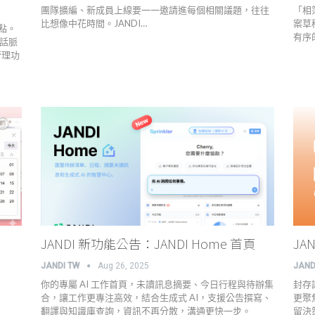
團隊擴編、新成員上線要一一邀請進每個相關議題，往往
「相
比想像中花時間。JANDI…
案草
點。
有序
對話脈
管理功
JANDI 新功能公告：JANDI Home 首頁
JA
JANDI TW
Aug 26, 2025
JAND
你的專屬 AI 工作首頁，未讀訊息摘要、今日行程與待辦集
封存
合，讓工作更專注高效，結合生成式 AI，支援公告撰寫、
更聚
翻譯與知識庫查詢，資訊不再分散，溝通更快一步。
留決