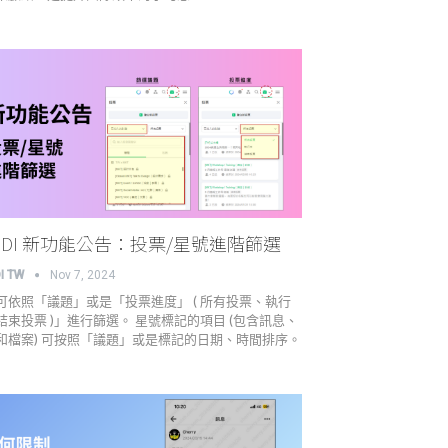
NDI 新功能公告：投票/星號進階篩選
I TW
Nov 7, 2024
可依照「議題」或是「投票進度」 ( 所有投票、執行
結束投票 )」進行篩選。 星號標記的項目 (包含訊息、
和檔案) 可按照「議題」或是標記的日期、時間排序。