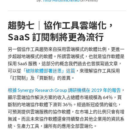
by:
Tima Miroshnichenko
on Pexels)
趨勢七｜協作工具雲端化，
SaaS 訂閱制將更為流行
另一個協作工具趨勢來自採用雲端模式的軟體比例，更進一
步超越地端模式的軟體。所謂雲端模式，也就是協作軟體是
採用 SaaS 服務，這部分的概念我們過去也曾撰寫過文章，
可以從
「破除軟體部署迷思」這篇
，來理解協作工具採用
「訂閱制」及「買斷制」的差異。
根據 Synergy Research Group 調研機構在 2019 年的報告
，
顯示雲端協作解決方案的收入占總體市場規模為 64％，買
斷制的地端協作軟體下滑到 36％。經過新冠疫情的催化，
可預測提供雲端服務的協作軟體，在市場上的比例只會有增
無減。而且未來協作軟體還會持續整合其他企業用的資訊系
統、生產力工具，讓所有的應用全部雲端化。