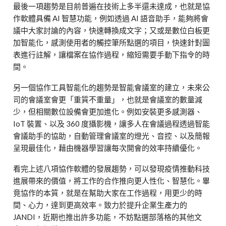
最後一項趨勢是目前普遍在技術上多半還未達成，也就是協
作軟體具備 AI 智慧功能，例如透過 AI 語音助手，能夠將會
議中大家討論的內容，快速轉換成文字；又或是數位白板更
加智能化，感測使用者的觸控筆所點選的項目，快速針對圖
表進行註解，讓檔案在協作過程，縮短需要手動下指令的時
間。
另一個協作工具智能化的趨勢是智能會議室的建立，未來公
司的會議室會更「重質不重量」，也就是會議室的數量減
少，但相關數位設備會更加進化。例如安裝更多感測器、
IoT 裝置、以及 360 度攝影機，讓多人在會議過程透過智能
會議助手的協助，自動管理會議室的燈光、音控、以及簡報
呈現最佳化，藉由機器學習讓每次開會的效率持續優化。
看完上述八項協作軟體的發展趨勢，可以發現疫情推動科技
進展帶來的價值，將工作的合作推向更人性化、智慧化。畢
竟協作的本質，就是在幫助大家在工作過程，用更少的時
間、心力，達到更高效率。致力於提升企業生產力的
JANDI，近期也推出許多功能，不妨點選部落格的其他文