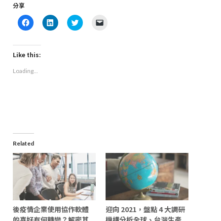
分享
Click
Click
Click
Click
to
to
to
to
share
share
share
email
on
on
on
a
Facebook
LinkedIn
Twitter
link
(Opens
(Opens
(Opens
to
Like this:
in
in
in
a
new
new
new
friend
Loading...
window)
window)
window)
(Opens
in
new
window)
Related
後疫情企業使用協作軟體
迎向 2021，盤點 4 大調研
的喜好有何轉變？解密其
機構分析全球、台灣生產